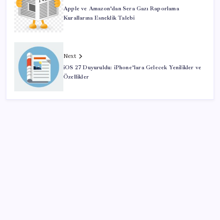
Apple ve Amazon’dan Sera Gazı Raporlama
Kurallarına Esneklik Talebi
Next
iOS 27 Duyuruldu: iPhone’lara Gelecek Yenilikler ve
Özellikler
SON YAZILAR
MEB 2026-2027 ortaokul kayıtları ne zaman