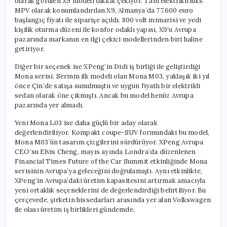
olarak görülen X9 modeli dikkat çekiyor. Tam elektrikli lüks
MPV olarak konumlandırılan X9, Almanya’da 77.600 euro
başlangıç fiyatı ile siparişe açıldı. 800 volt mimarisi ve yedi
kişilik oturma düzeni ile konfor odaklı yapısı, X9’u Avrupa
pazarında markanın en ilgi çekici modellerinden biri haline
getiriyor.
Diğer bir seçenek ise XPeng’in Didi iş birliği ile geliştirdiği
Mona serisi. Serinin ilk modeli olan Mona M03, yaklaşık iki yıl
önce Çin’de satışa sunulmuştu ve uygun fiyatlı bir elektrikli
sedan olarak öne çıkmıştı. Ancak bu model henüz Avrupa
pazarında yer almadı.
Yeni Mona L03 ise daha güçlü bir aday olarak
değerlendiriliyor. Kompakt coupe-SUV formundaki bu model,
Mona M03’ün tasarım çizgilerini sürdürüyor. XPeng Avrupa
CEO’su Elvis Cheng, mayıs ayında Londra’da düzenlenen
Financial Times Future of the Car Summit etkinliğinde Mona
serisinin Avrupa’ya geleceğini doğrulamıştı. Aynı etkinlikte,
XPeng’in Avrupa’daki üretim kapasitesini artırmak amacıyla
yeni ortaklık seçeneklerini de değerlendirdiği belirtiliyor. Bu
çerçevede, şirketin hissedarları arasında yer alan Volkswagen
ile olası üretim iş birlikleri gündemde.