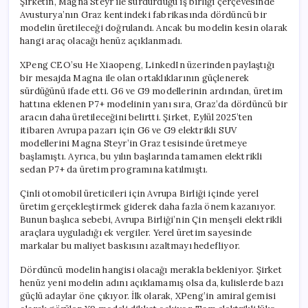
Şirketin, Magna Steyr ile sürdürdüğü iş birliği çerçevesinde
Dönem
Avusturya’nın Graz kentindeki fabrikasında dördüncü bir
Başlıyor
modelin üretileceği doğrulandı. Ancak bu modelin kesin olarak
için
hangi araç olacağı henüz açıklanmadı.
XPeng CEO’su He Xiaopeng, LinkedIn üzerinden paylaştığı
bir mesajda Magna ile olan ortaklıklarının güçlenerek
sürdüğünü ifade etti. G6 ve G9 modellerinin ardından, üretim
hattına eklenen P7+ modelinin yanı sıra, Graz’da dördüncü bir
aracın daha üretileceğini belirtti. Şirket, Eylül 2025’ten
itibaren Avrupa pazarı için G6 ve G9 elektrikli SUV
modellerini Magna Steyr’in Graz tesisinde üretmeye
başlamıştı. Ayrıca, bu yılın başlarında tamamen elektrikli
sedan P7+ da üretim programına katılmıştı.
Çinli otomobil üreticileri için Avrupa Birliği içinde yerel
üretim gerçekleştirmek giderek daha fazla önem kazanıyor.
Bunun başlıca sebebi, Avrupa Birliği’nin Çin menşeli elektrikli
araçlara uyguladığı ek vergiler. Yerel üretim sayesinde
markalar bu maliyet baskısını azaltmayı hedefliyor.
Dördüncü modelin hangisi olacağı merakla bekleniyor. Şirket
henüz yeni modelin adını açıklamamış olsa da, kulislerde bazı
güçlü adaylar öne çıkıyor. İlk olarak, XPeng’in amiral gemisi