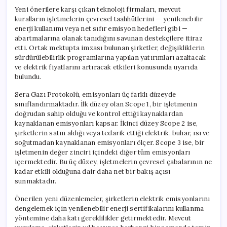
Yeni önerilere karşı çıkan teknoloji firmaları, mevcut
kuralların işletmelerin çevresel taahhütlerini — yenilenebilir
enerji kullanımı veya net sıfır emisyon hedefleri gibi —
abartmalarına olanak tanıdığını savunan destekçilere itiraz
etti. Ortak mektupta imzası bulunan şirketler, değişikliklerin
sürdürülebilirlik programlarına yapılan yatırımları azaltacak
ve elektrik fiyatlarını artıracak etkileri konusunda uyarıda
bulundu.
Sera Gazı Protokolü, emisyonları üç farklı düzeyde
sınıflandırmaktadır. İlk düzey olan Scope 1, bir işletmenin
doğrudan sahip olduğu ve kontrol ettiği kaynaklardan
kaynaklanan emisyonları kapsar. İkinci düzey Scope 2 ise,
şirketlerin satın aldığı veya tedarik ettiği elektrik, buhar, ısı ve
soğutmadan kaynaklanan emisyonları ölçer. Scope 3 ise, bir
işletmenin değer zinciri içindeki diğer tüm emisyonları
içermektedir. Bu üç düzey, işletmelerin çevresel çabalarının ne
kadar etkili olduğuna dair daha net bir bakış açısı
sunmaktadır.
Önerilen yeni düzenlemeler, şirketlerin elektrik emisyonlarını
dengelemek için yenilenebilir enerji sertifikalarını kullanma
yöntemine daha katı gereklilikler getirmektedir. Mevcut