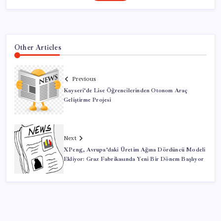
Other Articles
Previous
Kayseri’de Lise Öğrencilerinden Otonom Araç
Geliştirme Projesi
Next
XPeng, Avrupa’daki Üretim Ağına Dördüncü Modeli
Ekliyor: Graz Fabrikasında Yeni Bir Dönem Başlıyor