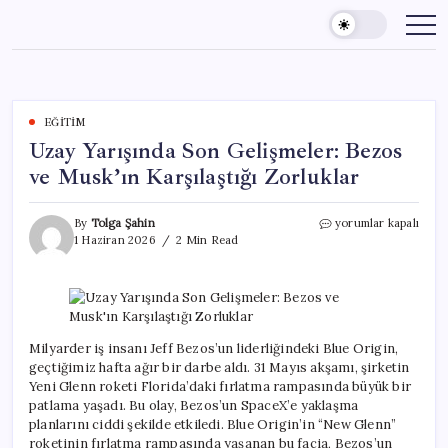
Skip
to
content
EĞITIM
Uzay Yarışında Son Gelişmeler: Bezos
ve Musk’ın Karşılaştığı Zorluklar
Uzay
By
Tolga Şahin
yorumlar kapalı
Yarışında
1 Haziran 2026
2 Min Read
Son
Gelişmeler:
Bezos
ve
Musk’ın
Karşılaştığı
Milyarder iş insanı Jeff Bezos’un liderliğindeki Blue Origin,
Zorluklar
geçtiğimiz hafta ağır bir darbe aldı. 31 Mayıs akşamı, şirketin
için
Yeni Glenn roketi Florida’daki fırlatma rampasında büyük bir
patlama yaşadı. Bu olay, Bezos’un SpaceX’e yaklaşma
planlarını ciddi şekilde etkiledi. Blue Origin’in “New Glenn”
roketinin fırlatma rampasında yaşanan bu facia, Bezos’un