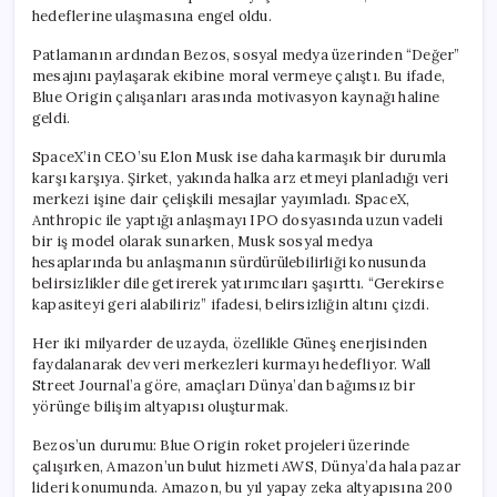
hedeflerine ulaşmasına engel oldu.
Patlamanın ardından Bezos, sosyal medya üzerinden “Değer”
mesajını paylaşarak ekibine moral vermeye çalıştı. Bu ifade,
Blue Origin çalışanları arasında motivasyon kaynağı haline
geldi.
SpaceX’in CEO’su Elon Musk ise daha karmaşık bir durumla
karşı karşıya. Şirket, yakında halka arz etmeyi planladığı veri
merkezi işine dair çelişkili mesajlar yayımladı. SpaceX,
Anthropic ile yaptığı anlaşmayı IPO dosyasında uzun vadeli
bir iş model olarak sunarken, Musk sosyal medya
hesaplarında bu anlaşmanın sürdürülebilirliği konusunda
belirsizlikler dile getirerek yatırımcıları şaşırttı. “Gerekirse
kapasiteyi geri alabiliriz” ifadesi, belirsizliğin altını çizdi.
Her iki milyarder de uzayda, özellikle Güneş enerjisinden
faydalanarak dev veri merkezleri kurmayı hedefliyor. Wall
Street Journal’a göre, amaçları Dünya’dan bağımsız bir
yörünge bilişim altyapısı oluşturmak.
Bezos’un durumu: Blue Origin roket projeleri üzerinde
çalışırken, Amazon’un bulut hizmeti AWS, Dünya’da hala pazar
lideri konumunda. Amazon, bu yıl yapay zeka altyapısına 200