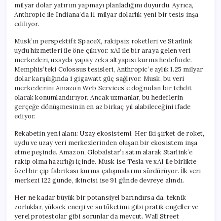
milyar dolar yatırım yapmayı planladığını duyurdu. Ayrıca,
Anthropic ile Indiana’da 11 milyar dolarlık yeni bir tesis inşa
ediliyor.
Musk’ın perspektifi: SpaceX, rakipsiz roketleri ve Starlink
uydu hizmetleri ile öne çıkıyor. xAI ile bir araya gelen veri
merkezleri, uzayda yapay zeka altyapısı kurma hedefinde.
Memphis’teki Colossus tesisleri, Anthropic’e aylık 1.25 milyar
dolar karşılığında 1 gigawatt güç sağlıyor. Musk, bu veri
merkezlerini Amazon Web Services’e doğrudan bir tehdit
olarak konumlandırıyor. Ancak uzmanlar, bu hedeflerin
gerçeğe dönüşmesinin en az birkaç yıl alabileceğini ifade
ediyor.
Rekabetin yeni alanı: Uzay ekosistemi. Her iki şirket de roket,
uydu ve uzay veri merkezlerinden oluşan bir ekosistem inşa
etme peşinde. Amazon, Globalstar’ı satın alarak Starlink’e
rakip olma hazırlığı içinde. Musk ise Tesla ve xAI ile birlikte
özel bir çip fabrikası kurma çalışmalarını sürdürüyor. İlk veri
merkezi 122 günde, ikincisi ise 91 günde devreye alındı.
Her ne kadar büyük bir potansiyel barındırsa da, teknik
zorluklar, yüksek enerji ve su tüketimi gibi pratik engeller ve
yerel protestolar gibi sorunlar da mevcut. Wall Street