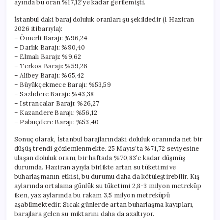
ayında bu oran %17,12’ye kadar gerilemişti.
İstanbul’daki baraj doluluk oranları şu şekildedir (1 Haziran
2026 itibarıyla):
– Ömerli Barajı: %96,24
– Darlık Barajı: %90,40
– Elmalı Barajı: %9,62
– Terkos Barajı: %59,26
– Alibey Barajı: %65,42
– Büyükçekmece Barajı: %53,59
– Sazlıdere Barajı: %43,38
– Istrancalar Barajı: %26,27
– Kazandere Barajı: %56,12
– Pabuçdere Barajı: %53,40
Sonuç olarak, İstanbul barajlarındaki doluluk oranında net bir
düşüş trendi gözlemlenmekte. 25 Mayıs’ta %71,72 seviyesine
ulaşan doluluk oranı, bir haftada %70,83’e kadar düşmüş
durumda. Haziran ayıyla birlikte artan su tüketimi ve
buharlaşmanın etkisi, bu durumu daha da kötüleştirebilir. Kış
aylarında ortalama günlük su tüketimi 2,8-3 milyon metreküp
iken, yaz aylarında bu rakam 3,5 milyon metreküpü
aşabilmektedir. Sıcak günlerde artan buharlaşma kayıpları,
barajlara gelen su miktarını daha da azaltıyor.