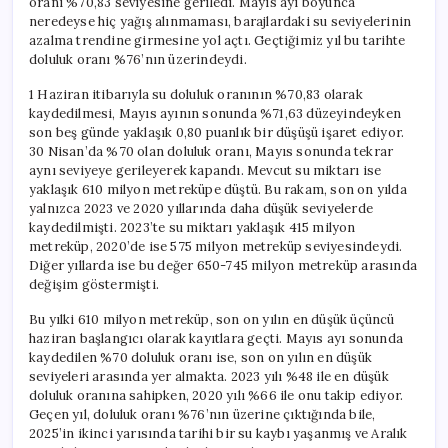
oranı %70,83 seviyesine geriledi. Mayıs ayı boyunca
neredeyse hiç yağış alınmaması, barajlardaki su seviyelerinin
azalma trendine girmesine yol açtı. Geçtiğimiz yıl bu tarihte
doluluk oranı %76’nın üzerindeydi.
1 Haziran itibarıyla su doluluk oranının %70,83 olarak
kaydedilmesi, Mayıs ayının sonunda %71,63 düzeyindeyken
son beş günde yaklaşık 0,80 puanlık bir düşüşü işaret ediyor.
30 Nisan’da %70 olan doluluk oranı, Mayıs sonunda tekrar
aynı seviyeye gerileyerek kapandı. Mevcut su miktarı ise
yaklaşık 610 milyon metreküpe düştü. Bu rakam, son on yılda
yalnızca 2023 ve 2020 yıllarında daha düşük seviyelerde
kaydedilmişti. 2023’te su miktarı yaklaşık 415 milyon
metreküp, 2020’de ise 575 milyon metreküp seviyesindeydi.
Diğer yıllarda ise bu değer 650-745 milyon metreküp arasında
değişim göstermişti.
Bu yılki 610 milyon metreküp, son on yılın en düşük üçüncü
haziran başlangıcı olarak kayıtlara geçti. Mayıs ayı sonunda
kaydedilen %70 doluluk oranı ise, son on yılın en düşük
seviyeleri arasında yer almakta. 2023 yılı %48 ile en düşük
doluluk oranına sahipken, 2020 yılı %66 ile onu takip ediyor.
Geçen yıl, doluluk oranı %76’nın üzerine çıktığında bile,
2025’in ikinci yarısında tarihi bir su kaybı yaşanmış ve Aralık