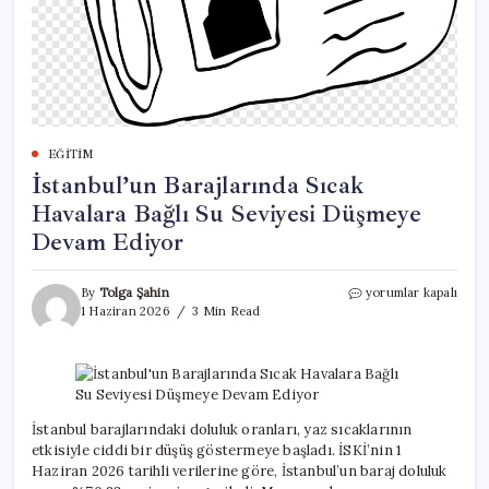
EĞITIM
İstanbul’un Barajlarında Sıcak
Havalara Bağlı Su Seviyesi Düşmeye
Devam Ediyor
İstanbul’un
By
Tolga Şahin
yorumlar kapalı
Barajlarında
1 Haziran 2026
3 Min Read
Sıcak
Havalara
Bağlı
Su
Seviyesi
Düşmeye
İstanbul barajlarındaki doluluk oranları, yaz sıcaklarının
Devam
etkisiyle ciddi bir düşüş göstermeye başladı. İSKİ’nin 1
Ediyor
Haziran 2026 tarihli verilerine göre, İstanbul’un baraj doluluk
için