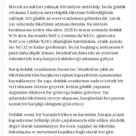
Mevcut su miktarı yaklaşık 610 milyon metreküp, bu da günlük
ortalama 3 milyon metreküplük tüketime bölündüğünde
yaklaşık 203 günlük su rezervi anlamına gelmektedir. Ancak
yaz aylarında tüketimin artması durumu, bu sürenin
kısalmasına neden olacaktır. 2025’te mayıs sonunda doluluk
%76 iken, haziranda %65’e, temmuzda %53’e, ağustosta
%40’a ve eylülde %28’e düştüğünü hatırlatalım. Aralık ayında
ise %17,12’ye kadar gerilemişti. Bu yıl, başlangıç noktasının 6
puan daha düşük olması, İstanbul’un daha sıkı su yönetimi
önlemleriyle karşı karşıya kalabileceği anlamına geliyor.
Baraj doluluk oranlarının önemi ise, İstanbul’un yıllık su
tüketiminin tüm barajların toplam kapasitesini aşmasından
kaynaklanıyor. Bu yapı, doluluk oranlarının sadece teknik bir
veri olmanın ötesine geçerek, kentin günlük yaşamını
doğrudan etkileyen bir gösterge haline getiriyor. Yaz
aylarında tüketimin zirveye ulaşması, barajlardaki her puanın
somut bir karşılığı olduğunu gösteriyor.
Doluluk oranı, bir barajda biriken su hacminin, barajın azami
kapasitesine bölünüp yüzle çarpılmasıyla elde edilen yüzdelik
değer olarak tanımlanıyor. Bu oran, yağışlar, su tüketimi,
buharlaşma ve mevsimsel koşullara bağlı olarak her gün