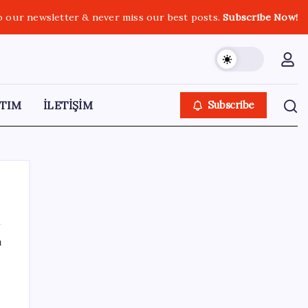
o our newsletter & never miss our best posts.
Subscribe Now!
TIM
İLETİŞİM
Subscribe
ı
SON YAZILAR
Airbnb, ürün geliştirme süreçlerinde yapay
zekayı kullanıyor