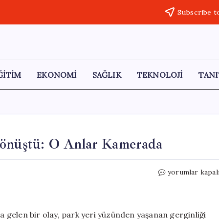
Subscribe t
ĞİTİM
EKONOMİ
SAĞLIK
TEKNOLOJİ
TANI
Dönüştü: O Anlar Kamerada
Park
yorumlar kapal
Yeri
Tartışması
Kavgaya
Dönüştü:
gelen bir olay, park yeri yüzünden yaşanan gerginliği