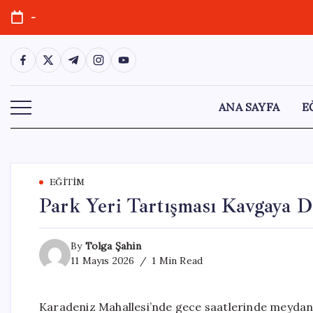
Skip
-
to
content
https://www.facebook.com/
https://twitter.com/
https://t.me/
https://www.instagram.com/
https://youtube.com/
ANA SAYFA
E
EĞITIM
Park Yeri Tartışması Kavgaya 
By
Tolga Şahin
11 Mayıs 2026
1 Min Read
Karadeniz Mahallesi’nde gece saatlerinde meydana 