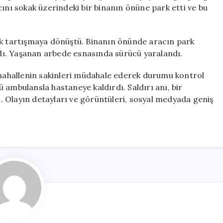
O
cını sokak üzerindeki bir binanın önüne park etti ve bu
Anlar
Kamerada
için
 tartışmaya dönüştü. Binanın önünde aracın park
ırdı. Yaşanan arbede esnasında sürücü yaralandı.
allenin sakinleri müdahale ederek durumu kontrol
yü ambulansla hastaneye kaldırdı. Saldırı anı, bir
 Olayın detayları ve görüntüleri, sosyal medyada geniş