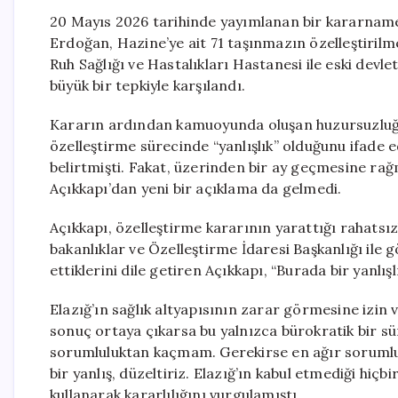
20 Mayıs 2026 tarihinde yayımlanan bir kararnam
Erdoğan, Hazine’ye ait 71 taşınmazın özelleştirilme
Ruh Sağlığı ve Hastalıkları Hastanesi ile eski devle
büyük bir tepkiyle karşılandı.
Kararın ardından kamuoyunda oluşan huzursuzluğa y
özelleştirme sürecinde “yanlışlık” olduğunu ifade
belirtmişti. Fakat, üzerinden bir ay geçmesine r
Açıkkapı’dan yeni bir açıklama da gelmedi.
Açıkkapı, özelleştirme kararının yarattığı rahatsız
bakanlıklar ve Özelleştirme İdaresi Başkanlığı ile
ettiklerini dile getiren Açıkkapı, “Burada bir yanlışl
Elazığ’ın sağlık altyapısının zarar görmesine izin 
sonuç ortaya çıkarsa bu yalnızca bürokratik bir s
sorumluluktan kaçmam. Gerekirse en ağır sorumlul
bir yanlış, düzeltiriz. Elazığ’ın kabul etmediği hiç
kullanarak kararlılığını vurgulamıştı.