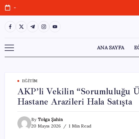
Skip
-
to
content
https://www.facebook.com/
https://twitter.com/
https://t.me/
https://www.instagram.com/
https://youtube.com/
ANA SAYFA
E
EĞITIM
AKP’li Vekilin “Sorumluluğu Üs
Hastane Arazileri Hala Satışta
By
Tolga Şahin
20 Mayıs 2026
1 Min Read