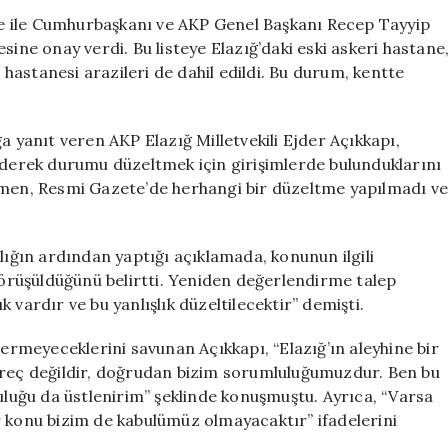
Sözü
e ile Cumhurbaşkanı ve AKP Genel Başkanı Recep Tayyip
Boşta
sine onay verdi. Bu listeye Elazığ’daki eski askeri hastane
Kaldı!
t hastanesi arazileri de dahil edildi. Bu durum, kentte
Hastane
Arazileri
Hala
anıt veren AKP Elazığ Milletvekili Ejder Açıkkapı,
Satışta
 ederek durumu düzeltmek için girişimlerde bulunduklarını
için
ağmen, Resmi Gazete’de herhangi bir düzeltme yapılmadı v
lığın ardından yaptığı açıklamada, konunun ilgili
 görüşüldüğünü belirtti. Yeniden değerlendirme talep
ık vardır ve bu yanlışlık düzeltilecektir” demişti.
vermeyeceklerini savunan Açıkkapı, “Elazığ’ın aleyhine bir
üreç değildir, doğrudan bizim sorumluluğumuzdur. Ben bu
uğu da üstlenirim” şeklinde konuşmuştu. Ayrıca, “Varsa
bir konu bizim de kabulümüz olmayacaktır” ifadelerini