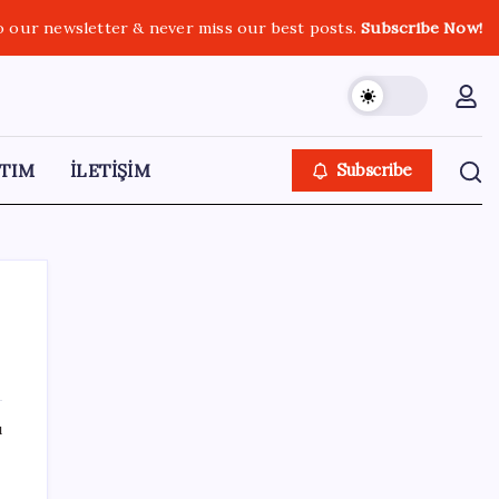
o our newsletter & never miss our best posts.
Subscribe Now!
TIM
İLETİŞİM
Subscribe
SON YAZILAR
ı
MEB 2026-2027 ortaokul kayıtları ne zaman
başlıyor? Ortaokul kayıtları nasıl yapılır?