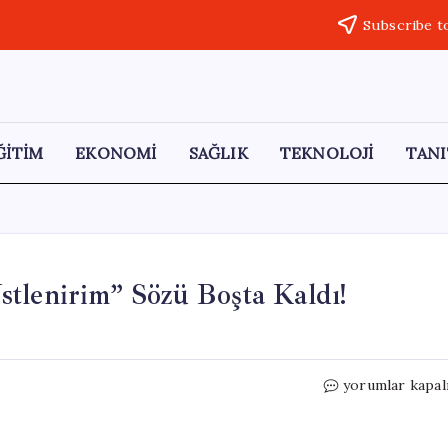
Subscribe t
ĞİTİM
EKONOMİ
SAĞLIK
TEKNOLOJİ
TANI
tlenirim” Sözü Boşta Kaldı!
AKP’li
yorumlar kapal
Vekilin
“Sorumluluğu
Üstlenirim”