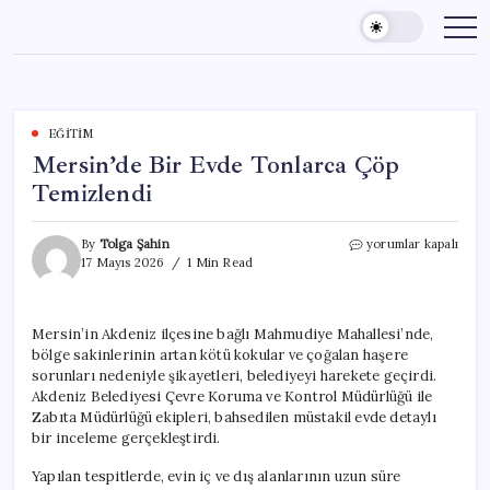
Skip
to
content
EĞITIM
Mersin’de Bir Evde Tonlarca Çöp
Temizlendi
Mersin’de
By
Tolga Şahin
yorumlar kapalı
Bir
17 Mayıs 2026
1 Min Read
Evde
Tonlarca
Çöp
Mersin’in Akdeniz ilçesine bağlı Mahmudiye Mahallesi’nde,
Temizlendi
bölge sakinlerinin artan kötü kokular ve çoğalan haşere
için
sorunları nedeniyle şikayetleri, belediyeyi harekete geçirdi.
Akdeniz Belediyesi Çevre Koruma ve Kontrol Müdürlüğü ile
Zabıta Müdürlüğü ekipleri, bahsedilen müstakil evde detaylı
bir inceleme gerçekleştirdi.
Yapılan tespitlerde, evin iç ve dış alanlarının uzun süre