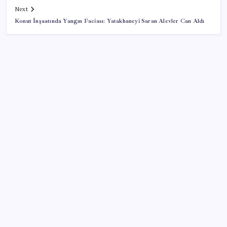
Next
Konut İnşaatında Yangın Faciası: Yatakhaneyi Saran Alevler Can Aldı
SON YAZILAR
Airbnb, ürün geliştirme süreçlerinde yapay zekayı
kullanıyor
ABD’de tüketici kredileri beklentileri aştı
Porsche yöneticisinden Volkswagen’e maliyetleri
hızla düşürme çağrısı
MEB 2026-2027 ortaokul kayıtları ne zaman