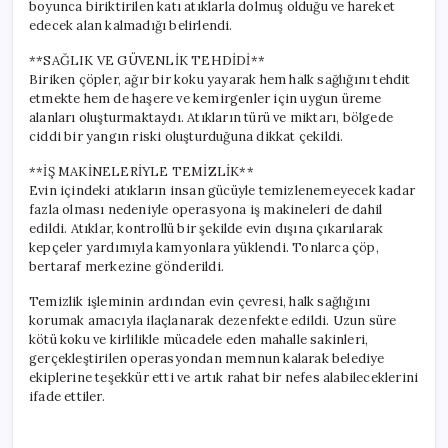
boyunca biriktirilen katı atıklarla dolmuş olduğu ve hareket
edecek alan kalmadığı belirlendi.
**SAĞLIK VE GÜVENLİK TEHDİDİ**
Biriken çöpler, ağır bir koku yayarak hem halk sağlığını tehdit
etmekte hem de haşere ve kemirgenler için uygun üreme
alanları oluşturmaktaydı. Atıkların türü ve miktarı, bölgede
ciddi bir yangın riski oluşturduğuna dikkat çekildi.
**İŞ MAKİNELERİYLE TEMİZLİK**
Evin içindeki atıkların insan gücüyle temizlenemeyecek kadar
fazla olması nedeniyle operasyona iş makineleri de dahil
edildi. Atıklar, kontrollü bir şekilde evin dışına çıkarılarak
kepçeler yardımıyla kamyonlara yüklendi. Tonlarca çöp,
bertaraf merkezine gönderildi.
Temizlik işleminin ardından evin çevresi, halk sağlığını
korumak amacıyla ilaçlanarak dezenfekte edildi. Uzun süre
kötü koku ve kirlilikle mücadele eden mahalle sakinleri,
gerçekleştirilen operasyondan memnun kalarak belediye
ekiplerine teşekkür etti ve artık rahat bir nefes alabileceklerini
ifade ettiler.