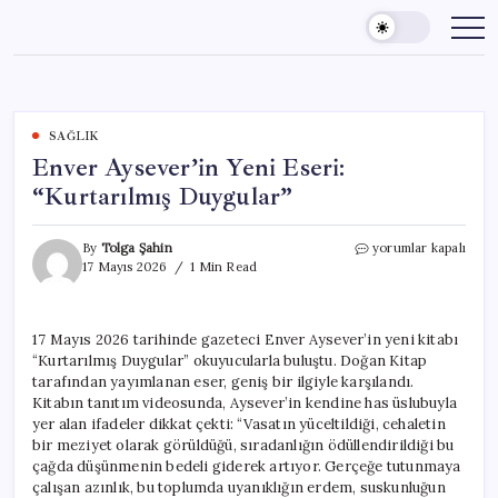
Skip
to
content
SAĞLIK
Enver Aysever’in Yeni Eseri:
“Kurtarılmış Duygular”
Enver
By
Tolga Şahin
yorumlar kapalı
Aysever’in
17 Mayıs 2026
1 Min Read
Yeni
Eseri:
“Kurtarılmış
17 Mayıs 2026 tarihinde gazeteci Enver Aysever’in yeni kitabı
Duygular”
“Kurtarılmış Duygular” okuyucularla buluştu. Doğan Kitap
için
tarafından yayımlanan eser, geniş bir ilgiyle karşılandı.
Kitabın tanıtım videosunda, Aysever’in kendine has üslubuyla
yer alan ifadeler dikkat çekti: “Vasatın yüceltildiği, cehaletin
bir meziyet olarak görüldüğü, sıradanlığın ödüllendirildiği bu
çağda düşünmenin bedeli giderek artıyor. Gerçeğe tutunmaya
çalışan azınlık, bu toplumda uyanıklığın erdem, suskunluğun