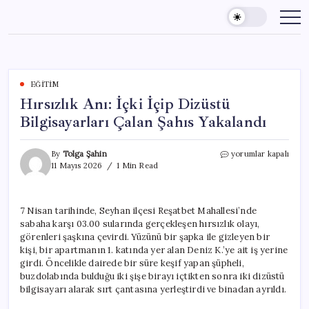
Skip
to
content
EĞITIM
Hırsızlık Anı: İçki İçip Dizüstü
Bilgisayarları Çalan Şahıs Yakalandı
Hırsızlık
By
Tolga Şahin
yorumlar kapalı
Anı:
11 Mayıs 2026
1 Min Read
İçki
İçip
Dizüstü
7 Nisan tarihinde, Seyhan ilçesi Reşatbet Mahallesi’nde
Bilgisayarları
sabaha karşı 03.00 sularında gerçekleşen hırsızlık olayı,
Çalan
Şahıs
görenleri şaşkına çevirdi. Yüzünü bir şapka ile gizleyen bir
Yakalandı
kişi, bir apartmanın 1. katında yer alan Deniz K.’ye ait iş yerine
için
girdi. Öncelikle dairede bir süre keşif yapan şüpheli,
buzdolabında bulduğu iki şişe birayı içtikten sonra iki dizüstü
bilgisayarı alarak sırt çantasına yerleştirdi ve binadan ayrıldı.