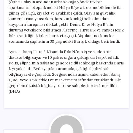
Şüpheli, olayın ardından arka sokağa yönelerek bir
apartmanın otoparkındaki Hülya B.’ye ait otomobilden de iki
güneş gözlüğü, kıyafet ve ayakkabı çaldı. Olay anı güvenlik
kameralarına yansırken, hırsızın kimliği belli olmadan
kayıplara karışması dikkat çekti. Deniz K. ve Hülya B.’nin
durumu yetkililere bildirmesi üzerine, Hırsızlık ve Yankesicilik
Büro Amirliği ekipleri harekete geçti. Yapılan incelemeler
sonucunda şüphelinin 38 yaşındaki Barış I. olduğu belirlendi.
Ayrıca, Barış I.’nın 2 Nisan’da Eda N.’nin iş yerinden bir
dizüstü bilgisayar ve 10 paket sigara çaldığı da tespit edildi.
Polis, şüphelinin saklandığı adrese düzenlediği baskında Barış
I.’yı yakaladı. Evde yapılan aramada, çaldığı üç dizüstü
bilgisayar ele geçirildi. Sorgusunda suçunu kabul eden Barış
I., adliyeye sevk edildi ve mahkeme tarafından tutuklandı. Ele
geçirilen dizüstü bilgisayarlar ise sahiplerine teslim edildi.
(DHA)