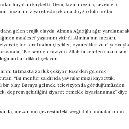
ile
dan hayatını kaybetti. Genç kızın mezarı, sevenleri
Pembeye
’nın mezarını ziyaret ederek ona duygu dolu notlar
Boyandı
için
ana gelen trajik olayda, Almina Ağaoğlu ağır yaralanara
ağmen maalesef yaşamını yitirdi. Almina’nın mezarı,
iyaretçiler tarafından çiçekler, oyuncaklar ve el yazısıyl
arasında, “Biz senden razıydık Allah’ta senden razı olsun”
duğu notlar dikkat çekiyor.
arını tutmakta zorluk çekiyor. Rize’den gelerek
tan, “Bu menfur saldırıda yavrularımızı kaybettik.
ücü bir olay. Buraya gelmek, televizyonda gördüğümüzden
mek, deprem şehitliğini ziyaret etmekle kıyaslanamaz” diye
olsa da, mezarının çevresindeki sevgi dolu anmalar onun