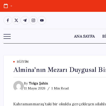
Skip
-
to
content
https://www.facebook.com/
https://twitter.com/
https://t.me/
https://www.instagram.com/
https://youtube.com/
ANA SAYFA
E
EĞITIM
Almina’nın Mezarı Duygusal Bi
By
Tolga Şahin
11 Mayıs 2026
1 Min Read
Kahramanmaraş’taki bir okulda gerçekleşen silahlı 