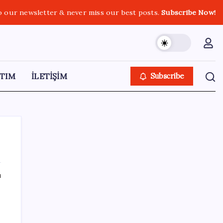
o our newsletter & never miss our best posts.
Subscribe Now!
TIM
İLETİŞİM
Subscribe
ı
SON YAZILAR
Airbnb, ürün geliştirme süreçlerinde yapay
zekayı kullanıyor