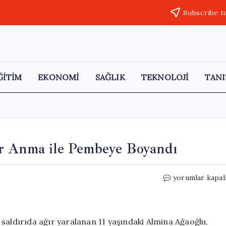
Subscribe t
ĞİTİM
EKONOMİ
SAĞLIK
TEKNOLOJİ
TANI
r Anma ile Pembeye Boyandı
Almina’nın
yorumlar kapal
Mezarı
Duygusal
Bir
Anma
saldırıda ağır yaralanan 11 yaşındaki Almina Ağaoğlu,