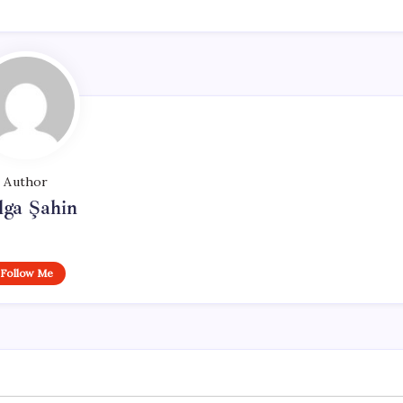
Author
lga Şahin
Follow Me