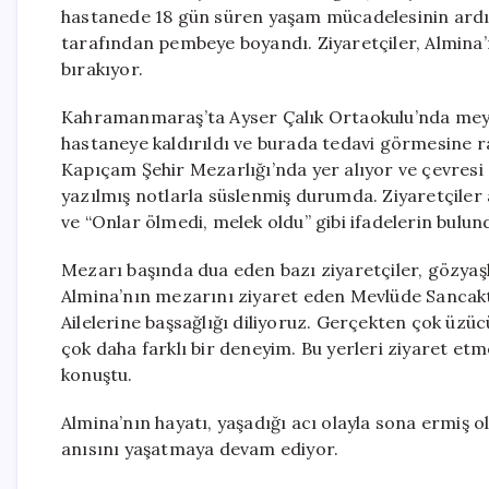
hastanede 18 gün süren yaşam mücadelesinin ardın
tarafından pembeye boyandı. Ziyaretçiler, Almina
bırakıyor.
Kahramanmaraş’ta Ayser Çalık Ortaokulu’nda meyd
hastaneye kaldırıldı ve burada tedavi görmesine r
Kapıçam Şehir Mezarlığı’nda yer alıyor ve çevresi z
yazılmış notlarla süslenmiş durumda. Ziyaretçiler 
ve “Onlar ölmedi, melek oldu” gibi ifadelerin bulun
Mezarı başında dua eden bazı ziyaretçiler, gözyaşl
Almina’nın mezarını ziyaret eden Mevlüde Sancaktu
Ailelerine başsağlığı diliyoruz. Gerçekten çok üz
çok daha farklı bir deneyim. Bu yerleri ziyaret et
konuştu.
Almina’nın hayatı, yaşadığı acı olayla sona ermiş 
anısını yaşatmaya devam ediyor.