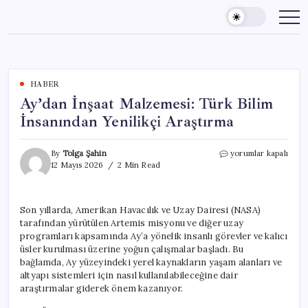
Skip
to
content
HABER
Ay’dan İnşaat Malzemesi: Türk Bilim
İnsanından Yenilikçi Araştırma
Ay’dan
By
Tolga Şahin
yorumlar kapalı
İnşaat
12 Mayıs 2026
2 Min Read
Malzemesi:
Türk
Bilim
Son yıllarda, Amerikan Havacılık ve Uzay Dairesi (NASA)
İnsanından
tarafından yürütülen Artemis misyonu ve diğer uzay
Yenilikçi
Araştırma
programları kapsamında Ay’a yönelik insanlı görevler ve kalıcı
için
üsler kurulması üzerine yoğun çalışmalar başladı. Bu
bağlamda, Ay yüzeyindeki yerel kaynakların yaşam alanları ve
altyapı sistemleri için nasıl kullanılabileceğine dair
araştırmalar giderek önem kazanıyor.