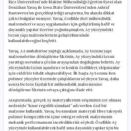
Rice Üniversitesi’nde Makine Mühendisliği öğretim üyesi olan
Denizhan Yavaş ile Iowa State Üniversitesi’nden Ashraf
Bastawros’un gerçekleştirdiği araştırma, bu alanda dikkat
çekici bulgular sunuyor. Yavaş, özellikle ileri mühendislik
malzemeleri ve uzay uygulamaları için geliştirilmiş hafif ve
dayanıklı yapılar üzerine yoğunlaşmışken, Ay yüzeyindeki
tozun yapı malzemelerinin geliştirilmesinde
kullanılabileceğini keşfetti.
Yavaş, AA muhabirine yaptığı açıklamada, Ay tozunu yapı
malzemelerine dönüştürme fikrinin, Ay yüzeyindeki tozun
yarattığı sorunlara çözüm arayışından doğduğunu belirtti. Ay
yüzeyindeki tozun aşındırıcı ve keskin özellikleri, ekipmanlar
için ciddi bir tehdit oluşturabiliyor. İlk başta Ay tozunu iten
polimer yüzeyler üzerinde çalıştıklarını söyleyen Yavaş, daha
sonra bu tozu faydalı bir mühendislik malzemesine
dönüştürme fikrinin ortaya çıktığını ifade etti.
Araştırmada, gerçek Ay materyallerinin erişiminin zor olması
nedeniyle “lunar regolith simulant” adı verilen özel bir
malzeme kullanıldı. Yavaş, bu simulant materyali fiber takviyeli
polimer kompozitlerin içine entegre ederek malzemenin
mekanik performansını incelediklerini söyledi. Özellikle Ay
yüzeyinde kullanılabilecek hafif ama dayanıklı yapılar için bu