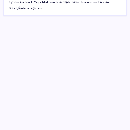
Ay’dan Gelecek Yapı Malzemeleri: Türk Bilim İnsanından Devrim
Niteliğinde Araştırma
SON YAZILAR
Airbnb, ürün geliştirme süreçlerinde yapay zekayı
kullanıyor
ABD’de tüketici kredileri beklentileri aştı
Porsche yöneticisinden Volkswagen’e maliyetleri
hızla düşürme çağrısı
MEB 2026-2027 ortaokul kayıtları ne zaman