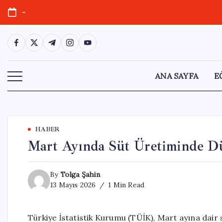
Skip
-
to
content
https://www.facebook.com/
https://twitter.com/
https://t.me/
https://www.instagram.com/
https://youtube.com/
ANA SAYFA
E
HABER
Mart Ayında Süt Üretiminde D
By
Tolga Şahin
13 Mayıs 2026
1 Min Read
Türkiye İstatistik Kurumu (TÜİK), Mart ayına dair sü