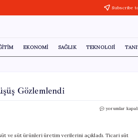
Subscribe t
ĞİTİM
EKONOMİ
SAĞLIK
TEKNOLOJİ
TANI
üşüş Gözlemlendi
Mart
yorumlar kapal
Ayında
Süt
Üretiminde
Düşüş
t ve süt ürünleri üretim verilerini açıkladı. Ticari süt