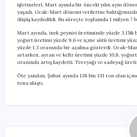
işletmeleri, Mart ayında bir önceki yılın aynı döne
yaşadı. Ocak-Mart dönemi verilerine baktığımızda i
düşüş kaydedildi. Bu süreçte toplamda 1 milyon 7 b
Mart ayında, inek peyniri üretiminde yüzde 3,1’lik 
yoğurt üretimi yüzde 9,6 ve içme sütü üretimi yüz
yüzde 1,3 oranında bir azalma gösterdi. Ocak-Mart
artarken, ayran ve kefir üretimi yüzde 10,8, yoğur
oranında artış kaydetti. Tereyağı ve sadeyağ üreti
Öte yandan, Şubat ayında 138 bin 131 ton olan içme
tona ulaştı.