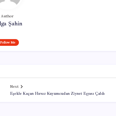
Author
lga Şahin
Follow Me
Next
Eşekle Kaçan Hırsız Kuyumcudan Ziynet Eşyası Çaldı