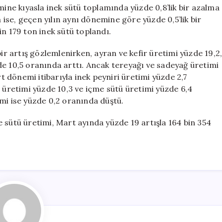
Gözlemlendi
mine kıyasla inek sütü toplamında yüzde 0,8’lik bir azalma
için
se, geçen yılın aynı dönemine göre yüzde 0,5’lik bir
in 179 ton inek sütü toplandı.
bir artış gözlemlenirken, ayran ve kefir üretimi yüzde 19,2
de 10,5 oranında arttı. Ancak tereyağı ve sadeyağ üretimi
 dönemi itibarıyla inek peyniri üretimi yüzde 2,7
t üretimi yüzde 10,3 ve içme sütü üretimi yüzde 6,4
mi ise yüzde 0,2 oranında düştü.
 sütü üretimi, Mart ayında yüzde 19 artışla 164 bin 354