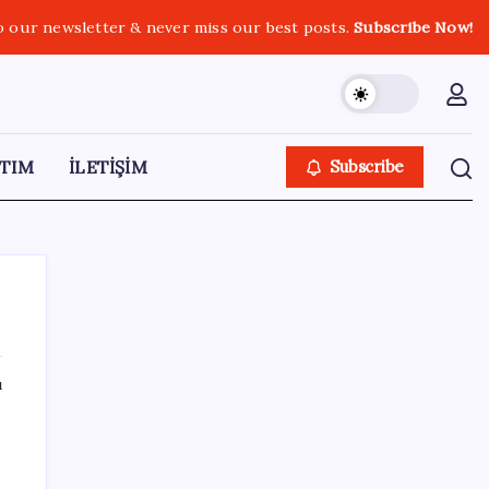
o our newsletter & never miss our best posts.
Subscribe Now!
TIM
İLETİŞİM
Subscribe
ı
SON YAZILAR
Akaryakıtta tabela değişiyor: Benzinde
indirim yolda