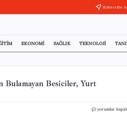
Subscribe t
ĞİTİM
EKONOMİ
SAĞLIK
TEKNOLOJİ
TANI
 Bulamayan Besiciler, Yurt
Yüksek
yorumlar kapal
Maaşlara
Rağmen
Çoban