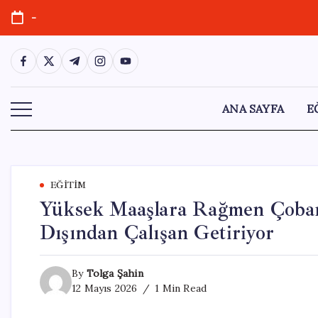
Skip
-
to
content
https://www.facebook.com/
https://twitter.com/
https://t.me/
https://www.instagram.com/
https://youtube.com/
ANA SAYFA
E
EĞITIM
Yüksek Maaşlara Rağmen Çoban
Dışından Çalışan Getiriyor
By
Tolga Şahin
12 Mayıs 2026
1 Min Read