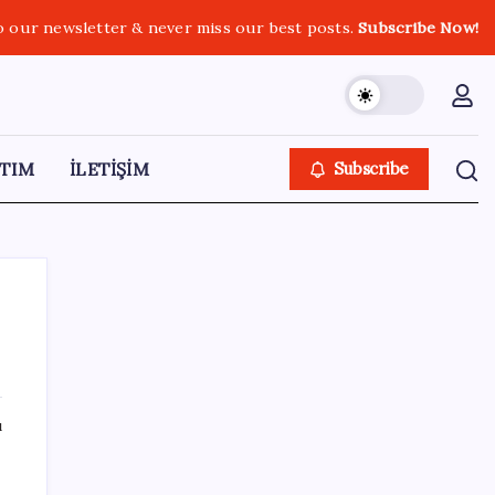
o our newsletter & never miss our best posts.
Subscribe Now!
TIM
İLETİŞİM
Subscribe
SON YAZILAR
ı
Airbnb, ürün geliştirme süreçlerinde yapay
zekayı kullanıyor