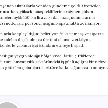
Bulamayan
aşanan sıkıntılarla yeniden gündeme geldi. Üreticiler,
Besiciler,
ler ararken, yüksek maaş tekliflerine rağmen çoban
Yurt
etmeler, aylık 150 bin liraya kadar maaş sunmalarına
Dışından
si nedeniyle personel açığını kapatmakta zorlanıyor.
Çalışan
Getiriyor
nlarla karşılaşıldığını belirtiyor. Yüksek maaş ve sigorta
için
ne talebin düşük olması üretimi olumsuz etkiliyor.
 izinlerle yabancı işçi istihdam etmeye başladı.
ılığın yaygın olduğu bölgelerde, farklı çiftliklerde
durum, hayvancılık sektöründeki iş gücü açığını bir nebze
dan getirilen çobanların sektöre katkı sağlamasını umuyor