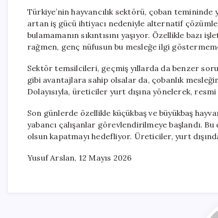
Türkiye’nin hayvancılık sektörü, çoban temininde y
artan iş gücü ihtiyacı nedeniyle alternatif çözüm
bulamamanın sıkıntısını yaşıyor. Özellikle bazı işl
rağmen, genç nüfusun bu mesleğe ilgi göstermeme
Sektör temsilcileri, geçmiş yıllarda da benzer soru
gibi avantajlara sahip olsalar da, çobanlık mesleği
Dolayısıyla, üreticiler yurt dışına yönelerek, resmi
Son günlerde özellikle küçükbaş ve büyükbaş hayvanc
yabancı çalışanlar görevlendirilmeye başlandı. Bu 
olsun kapatmayı hedefliyor. Üreticiler, yurt dışın
Yusuf Arslan, 12 Mayıs 2026