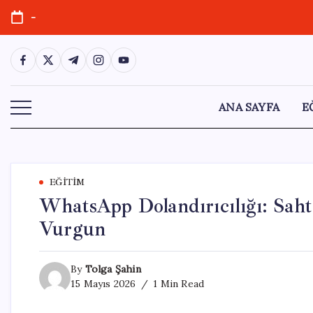
Skip
-
to
content
https://www.facebook.com/
https://twitter.com/
https://t.me/
https://www.instagram.com/
https://youtube.com/
ANA SAYFA
E
EĞITIM
WhatsApp Dolandırıcılığı: Saht
Vurgun
By
Tolga Şahin
15 Mayıs 2026
1 Min Read