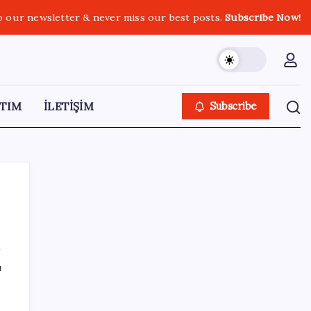
o our newsletter & never miss our best posts.
Subscribe Now!
TIM
İLETİŞİM
Subscribe
SON YAZILAR
ı
1.100 kilometreli araç piyasaya çıktı: 5 dakika
yüzde 70 şarj oluyor