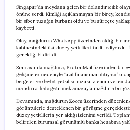
Singapur’da meydana gelen bir dolandırıcılık olayı,
önüne serdi. Kimliği açıklanmayan bir birey, kendi
bir siber tuzağın kurbanı oldu ve bu süreçte yaklaş
kaybetti.
Olay, mağdurun WhatsApp üzerinden aldığı bir mes
kabinesindeki üst düzey yetkilileri taklit ediyordu. İ
gerektiği bildirildi.
Sonrasında mağdura, ProtonMail üzerinden bir e-p
gelişmeler nedeniyle “acil finansman ihtiyacı” ol
belgeler ve devlet yetkilisi imzası izlenimi veren 
inandırıcı hale getirmek amacıyla mağdura bir gizl
Devamında, mağdurun Zoom üzerinden düzenlenen to
görüntülerle desteklenen bir görüşme gerçekleştirdi
düzey yetkililerin yer aldığı izlenimi verildi. Top
belirtilen kurumsal görünümlü banka hesabına yakla