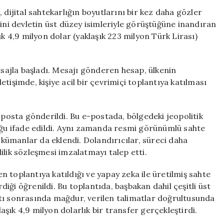
ile
 dijital sahtekarlığın boyutlarını bir kez daha gözler
223
sini devletin üst düzey isimleriyle görüştüğüne inandıran
Milyon
ık 4,9 milyon dolar (yaklaşık 223 milyon Türk Lirası)
TL’lik
Vurgun
için
ajla başladı. Mesajı gönderen hesap, ülkenin
letişimde, kişiye acil bir çevrimiçi toplantıya katılması
osta gönderildi. Bu e-postada, bölgedeki jeopolitik
duğu ifade edildi. Aynı zamanda resmi görünümlü sahte
dokümanlar da eklendi. Dolandırıcılar, süreci daha
ilik sözleşmesi imzalatmayı talep etti.
plantıya katıldığı ve yapay zeka ile üretilmiş sahte
ği öğrenildi. Bu toplantıda, başbakan dahil çeşitli üst
lantı sonrasında mağdur, verilen talimatlar doğrultusunda
şık 4,9 milyon dolarlık bir transfer gerçekleştirdi.