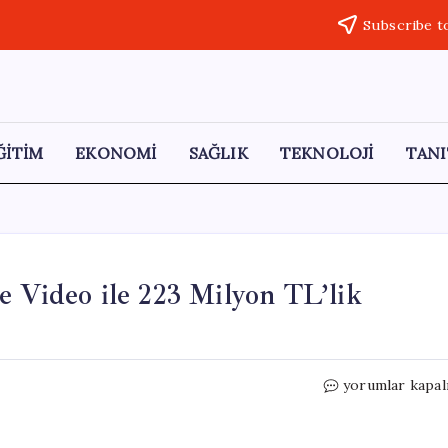
Subscribe t
ĞİTİM
EKONOMİ
SAĞLIK
TEKNOLOJİ
TANI
e Video ile 223 Milyon TL’lik
WhatsApp
yorumlar kapal
Dolandırıcılığı:
Sahte
Video