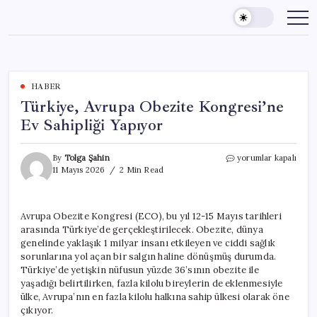
Skip
to
content
HABER
Türkiye, Avrupa Obezite Kongresi’ne
Ev Sahipliği Yapıyor
Türkiye,
By
Tolga Şahin
yorumlar kapalı
Avrupa
11 Mayıs 2026
2 Min Read
Obezite
Kongresi’ne
Ev
Avrupa Obezite Kongresi (ECO), bu yıl 12-15 Mayıs tarihleri
Sahipliği
arasında Türkiye’de gerçekleştirilecek. Obezite, dünya
Yapıyor
için
genelinde yaklaşık 1 milyar insanı etkileyen ve ciddi sağlık
sorunlarına yol açan bir salgın haline dönüşmüş durumda.
Türkiye’de yetişkin nüfusun yüzde 36’sının obezite ile
yaşadığı belirtilirken, fazla kilolu bireylerin de eklenmesiyle
ülke, Avrupa’nın en fazla kilolu halkına sahip ülkesi olarak öne
çıkıyor.