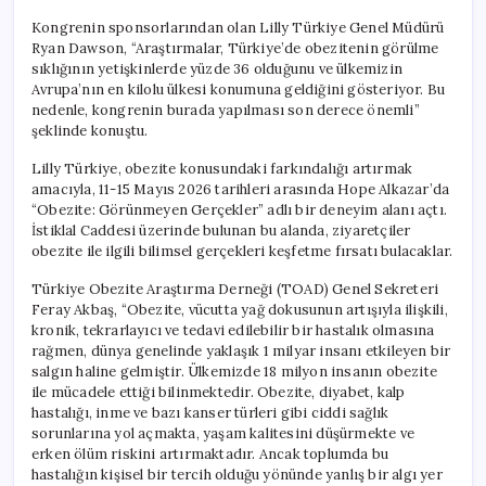
Kongrenin sponsorlarından olan Lilly Türkiye Genel Müdürü
Ryan Dawson, “Araştırmalar, Türkiye’de obezitenin görülme
sıklığının yetişkinlerde yüzde 36 olduğunu ve ülkemizin
Avrupa’nın en kilolu ülkesi konumuna geldiğini gösteriyor. Bu
nedenle, kongrenin burada yapılması son derece önemli”
şeklinde konuştu.
Lilly Türkiye, obezite konusundaki farkındalığı artırmak
amacıyla, 11-15 Mayıs 2026 tarihleri arasında Hope Alkazar’da
“Obezite: Görünmeyen Gerçekler” adlı bir deneyim alanı açtı.
İstiklal Caddesi üzerinde bulunan bu alanda, ziyaretçiler
obezite ile ilgili bilimsel gerçekleri keşfetme fırsatı bulacaklar.
Türkiye Obezite Araştırma Derneği (TOAD) Genel Sekreteri
Feray Akbaş, “Obezite, vücutta yağ dokusunun artışıyla ilişkili,
kronik, tekrarlayıcı ve tedavi edilebilir bir hastalık olmasına
rağmen, dünya genelinde yaklaşık 1 milyar insanı etkileyen bir
salgın haline gelmiştir. Ülkemizde 18 milyon insanın obezite
ile mücadele ettiği bilinmektedir. Obezite, diyabet, kalp
hastalığı, inme ve bazı kanser türleri gibi ciddi sağlık
sorunlarına yol açmakta, yaşam kalitesini düşürmekte ve
erken ölüm riskini artırmaktadır. Ancak toplumda bu
hastalığın kişisel bir tercih olduğu yönünde yanlış bir algı yer