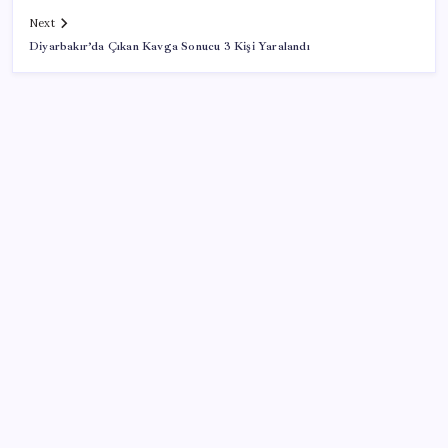
Next
Diyarbakır’da Çıkan Kavga Sonucu 3 Kişi Yaralandı
SON YAZILAR
Airbnb, ürün geliştirme süreçlerinde yapay zekayı
kullanıyor
ABD’de tüketici kredileri beklentileri aştı
Porsche yöneticisinden Volkswagen’e maliyetleri
hızla düşürme çağrısı
MEB 2026-2027 ortaokul kayıtları ne zaman