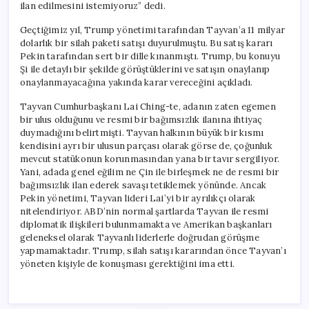
ilan edilmesini istemiyoruz” dedi.
Geçtiğimiz yıl, Trump yönetimi tarafından Tayvan’a 11 milyar
dolarlık bir silah paketi satışı duyurulmuştu. Bu satış kararı
Pekin tarafından sert bir dille kınanmıştı. Trump, bu konuyu
Şi ile detaylı bir şekilde görüştüklerini ve satışın onaylanıp
onaylanmayacağına yakında karar vereceğini açıkladı.
Tayvan Cumhurbaşkanı Lai Ching-te, adanın zaten egemen
bir ulus olduğunu ve resmi bir bağımsızlık ilanına ihtiyaç
duymadığını belirtmişti. Tayvan halkının büyük bir kısmı
kendisini ayrı bir ulusun parçası olarak görse de, çoğunluk
mevcut statükonun korunmasından yana bir tavır sergiliyor.
Yani, adada genel eğilim ne Çin ile birleşmek ne de resmi bir
bağımsızlık ilan ederek savaşı tetiklemek yönünde. Ancak
Pekin yönetimi, Tayvan lideri Lai’yi bir ayrılıkçı olarak
nitelendiriyor. ABD’nin normal şartlarda Tayvan ile resmi
diplomatik ilişkileri bulunmamakta ve Amerikan başkanları
geleneksel olarak Tayvanlı liderlerle doğrudan görüşme
yapmamaktadır. Trump, silah satışı kararından önce Tayvan’ı
yöneten kişiyle de konuşması gerektiğini ima etti.