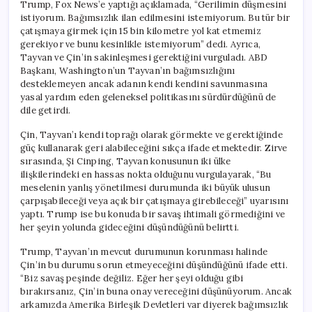
Trump, Fox News’e yaptığı açıklamada, “Gerilimin düşmesini
istiyorum. Bağımsızlık ilan edilmesini istemiyorum. Bu tür bir
çatışmaya girmek için 15 bin kilometre yol kat etmemiz
gerekiyor ve bunu kesinlikle istemiyorum” dedi. Ayrıca,
Tayvan ve Çin’in sakinleşmesi gerektiğini vurguladı. ABD
Başkanı, Washington’un Tayvan’ın bağımsızlığını
desteklemeyen ancak adanın kendi kendini savunmasına
yasal yardım eden geleneksel politikasını sürdürdüğünü de
dile getirdi.
Çin, Tayvan’ı kendi toprağı olarak görmekte ve gerektiğinde
güç kullanarak geri alabileceğini sıkça ifade etmektedir. Zirve
sırasında, Şi Cinping, Tayvan konusunun iki ülke
ilişkilerindeki en hassas nokta olduğunu vurgulayarak, “Bu
meselenin yanlış yönetilmesi durumunda iki büyük ulusun
çarpışabileceği veya açık bir çatışmaya girebileceği” uyarısını
yaptı. Trump ise bu konuda bir savaş ihtimali görmediğini ve
her şeyin yolunda gideceğini düşündüğünü belirtti.
Trump, Tayvan’ın mevcut durumunun korunması halinde
Çin’in bu durumu sorun etmeyeceğini düşündüğünü ifade etti.
“Biz savaş peşinde değiliz. Eğer her şeyi olduğu gibi
bırakırsanız, Çin’in buna onay vereceğini düşünüyorum. Ancak
arkamızda Amerika Birleşik Devletleri var diyerek bağımsızlık