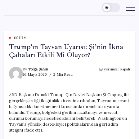
Skip
to
content
EĞITIM
Trump’ın Tayvan Uyarısı: Şi’nin İkna
Çabaları Etkili Mi Oluyor?
Trump’ın
By
Tolga Şahin
yorumlar kapalı
Tayvan
16 Mayıs 2026
2 Min Read
Uyarısı:
Şi’nin
İkna
ABD Başkanı Donald Trump, Çin Devlet Başkanı Şi Cinping ile
Çabaları
gerçekleştirdiği iki günlük zirvenin ardından, Tayvan’ın resmi
Etkili
Mi
bağımsızlık ilan etmemesi konusunda önemli bir uyarıda
Oluyor?
bulundu. Trump, bölgedeki gerilimi azaltmayı ve mevcut
için
durumu korumayı hedeflediklerini belirterek, Washington’un
Tayvan’a yönelik destekleyici politikalarından geri adım
attığını ifade etti.