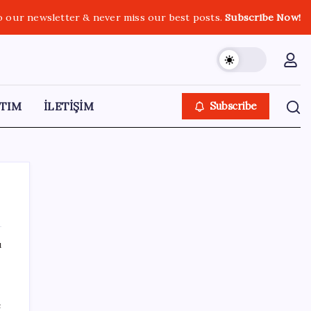
o our newsletter & never miss our best posts.
Subscribe Now!
TIM
İLETİŞİM
Subscribe
ı
SON YAZILAR
Airbnb, ürün geliştirme süreçlerinde yapay
e
zekayı kullanıyor