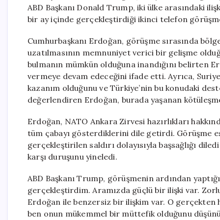
ABD Başkanı Donald Trump, iki ülke arasındaki ilişki
bir ay içinde gerçekleştirdiği ikinci telefon görüşm
Cumhurbaşkanı Erdoğan, görüşme sırasında bölge
uzatılmasının memnuniyet verici bir gelişme olduğ
bulmanın mümkün olduğuna inandığını belirten Erdo
vermeye devam edeceğini ifade etti. Ayrıca, Suriye
kazanım olduğunu ve Türkiye’nin bu konudaki dest
değerlendiren Erdoğan, burada yaşanan kötüleşmen
Erdoğan, NATO Ankara Zirvesi hazırlıkları hakkında 
tüm çabayı gösterdiklerini dile getirdi. Görüşme
gerçekleştirilen saldırı dolayısıyla başsağlığı dile
karşı duruşunu yineledi.
ABD Başkanı Trump, görüşmenin ardından yaptığı 
gerçekleştirdim. Aramızda güçlü bir ilişki var. Zor
Erdoğan ile benzersiz bir ilişkim var. O gerçekten 
ben onun mükemmel bir müttefik olduğunu düşünüyo