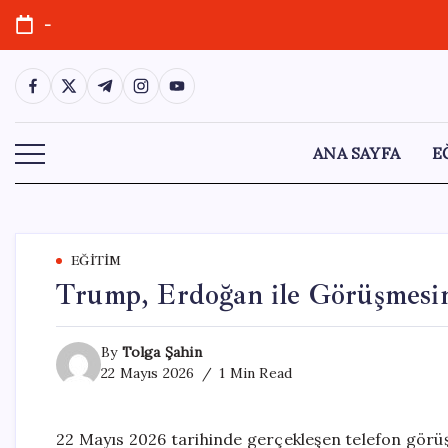
Skip
-
to
content
https://www.facebook.com/
https://twitter.com/
https://t.me/
https://www.instagram.com/
https://youtube.com/
ANA SAYFA
E
EĞITIM
Trump, Erdoğan ile Görüşmesini
By
Tolga Şahin
22 Mayıs 2026
1 Min Read
22 Mayıs 2026 tarihinde gerçekleşen telefon gör