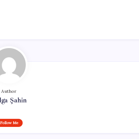
Author
lga Şahin
Follow Me