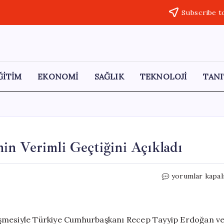
Subscribe t
ĞİTİM
EKONOMİ
SAĞLIK
TEKNOLOJİ
TANI
n Verimli Geçtiğini Açıkladı
Trump,
yorumlar kapal
Erdoğan
ile
Görüşmesinin
Verimli
üşmesiyle Türkiye Cumhurbaşkanı Recep Tayyip Erdoğan v