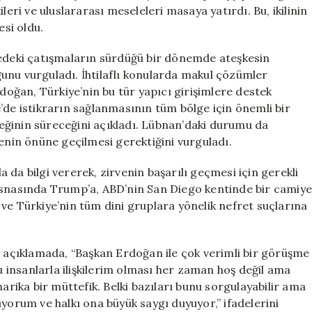
Geçtiğini
leri ve uluslararası meseleleri masaya yatırdı. Bu, ikilinin
Açıkladı
esi oldu.
için
deki çatışmaların sürdüğü bir dönemde ateşkesin
unu vurguladı. İhtilaflı konularda makul çözümler
ğan, Türkiye’nin bu tür yapıcı girişimlere destek
’de istikrarın sağlanmasının tüm bölge için önemli bir
eğinin süreceğini açıkladı. Lübnan’daki durumu da
in önüne geçilmesi gerektiğini vurguladı.
da bilgi vererek, zirvenin başarılı geçmesi için gerekli
 esnasında Trump’a, ABD’nin San Diego kentinde bir camiy
di ve Türkiye’nin tüm dini gruplara yönelik nefret suçlarına
açıklamada, “Başkan Erdoğan ile çok verimli bir görüşme
lu insanlarla ilişkilerim olması her zaman hoş değil ama
harika bir müttefik. Belki bazıları bunu sorgulayabilir ama
rum ve halkı ona büyük saygı duyuyor,” ifadelerini