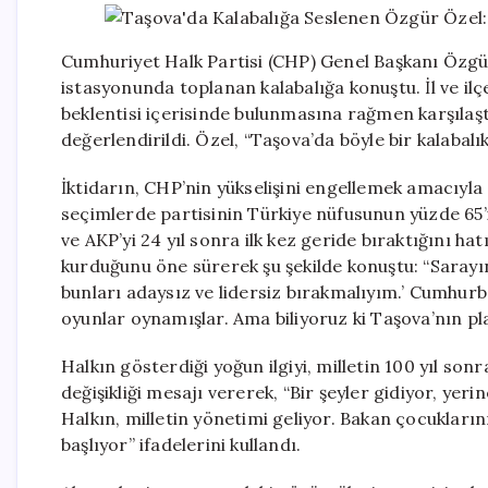
Cumhuriyet Halk Partisi (CHP) Genel Başkanı Özgür
istasyonunda toplanan kalabalığa konuştu. İl ve ilç
beklentisi içerisinde bulunmasına rağmen karşılaştığ
değerlendirildi. Özel, “Taşova’da böyle bir kalabalı
İktidarın, CHP’nin yükselişini engellemek amacıyla 
seçimlerde partisinin Türkiye nüfusunun yüzde 65’i
ve AKP’yi 24 yıl sonra ilk kez geride bıraktığını hat
kurduğunu öne sürerek şu şekilde konuştu: “Sarayı
bunları adaysız ve lidersiz bırakmalıyım.’ Cumhur
oyunlar oynamışlar. Ama biliyoruz ki Taşova’nın pla
Halkın gösterdiği yoğun ilgiyi, milletin 100 yıl so
değişikliği mesajı vererek, “Bir şeyler gidiyor, yer
Halkın, milletin yönetimi geliyor. Bakan çocukları
başlıyor” ifadelerini kullandı.