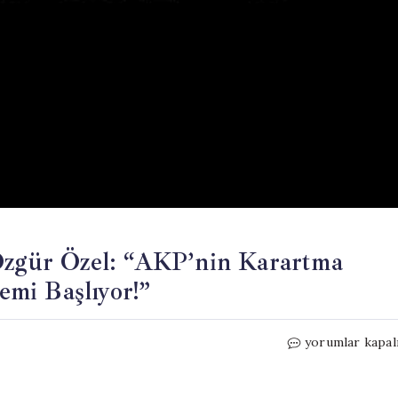
 Özgür Özel: “AKP’nin Karartma
mi Başlıyor!”
Taşova’da
yorumlar kapal
Kalabalığa
Seslenen
Özgür