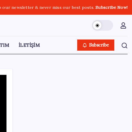
o our newsletter & never miss our best posts.
Subscribe Now!
TIM
İLETİŞİM
Subscribe
SON YAZILAR
Akaryakıtta tabela değişiyor: Benzinde
indirim yolda