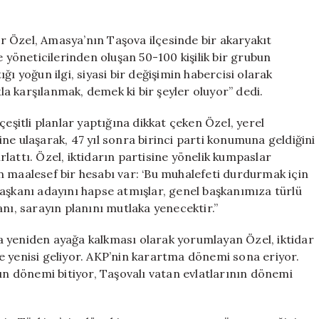
Özel:
“AKP’nin
 Özel, Amasya’nın Taşova ilçesinde bir akaryakıt
Karartma
e yöneticilerinden oluşan 50-100 kişilik bir grubun
Dönemi
ı yoğun ilgi, siyasi bir değişimin habercisi olarak
Sona
Erdi,
kla karşılanmak, demek ki bir şeyler oluyor” dedi.
Halkın
Dönemi
çeşitli planlar yaptığına dikkat çeken Özel, yerel
Başlıyor!”
ne ulaşarak, 47 yıl sonra birinci parti konumuna geldiğini
için
ırlattı. Özel, iktidarın partisine yönelik kumpaslar
n maalesef bir hesabı var: ‘Bu muhalefeti durdurmak için
başkanı adayını hapse atmışlar, genel başkanımıza türlü
nı, sarayın planını mutlaka yenecektir.”
nra yeniden ayağa kalkması olarak yorumlayan Özel, iktidar
ine yenisi geliyor. AKP’nin karartma dönemi sona eriyor.
nın dönemi bitiyor, Taşovalı vatan evlatlarının dönemi