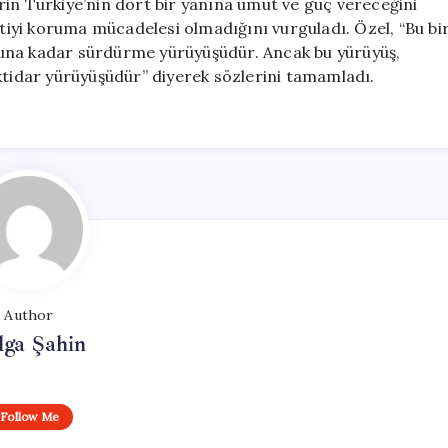
rin Türkiye’nin dört bir yanına umut ve güç vereceğini
rtiyi koruma mücadelesi olmadığını vurguladı. Özel, “Bu bi
nuna kadar sürdürme yürüyüşüdür. Ancak bu yürüyüş,
ktidar yürüyüşüdür” diyerek sözlerini tamamladı.
Author
lga Şahin
Follow Me