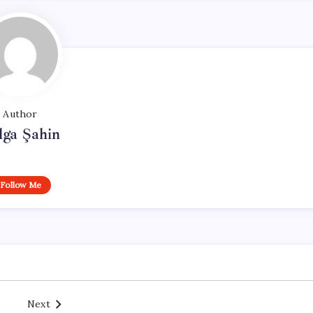
Author
lga Şahin
Follow Me
Next