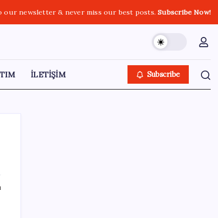
o our newsletter & never miss our best posts.
Subscribe Now!
TIM
İLETİŞİM
Subscribe
SON YAZILAR
ı
Akaryakıtta tabela değişiyor: Benzinde
indirim yolda