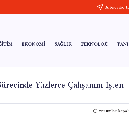
Subscribe t
ĞİTİM
EKONOMİ
SAĞLIK
TEKNOLOJİ
TANI
ürecinde Yüzlerce Çalışanını İşten
Starbucks,
yorumlar kapal
Yeniden
Yapılanma
Sürecinde