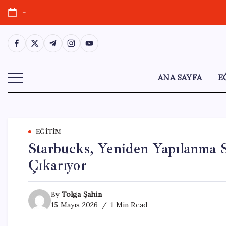
Skip
-
to
content
https://www.facebook.com/
https://twitter.com/
https://t.me/
https://www.instagram.com/
https://youtube.com/
ANA SAYFA
E
EĞITIM
Starbucks, Yeniden Yapılanma S
Çıkarıyor
By
Tolga Şahin
15 Mayıs 2026
1 Min Read