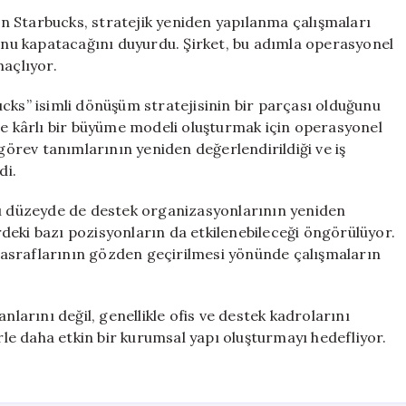
Yüzlerce
n Starbucks, stratejik yeniden yapılanma çalışmaları
Çalışanını
nu kapatacağını duyurdu. Şirket, bu adımla operasyonel
İşten
maçlıyor.
Çıkarıyor
için
cks” isimli dönüşüm stratejisinin bir parçası olduğunu
ve kârlı bir büyüme modeli oluşturmak için operasyonel
 görev tanımlarının yeniden değerlendirildiği ve iş
di.
sı düzeyde de destek organizasyonlarının yeniden
erdeki bazı pozisyonların da etkilenebileceği öngörülüyor.
a masraflarının gözden geçirilmesi yönünde çalışmaların
nlarını değil, genellikle ofis ve destek kadrolarını
erle daha etkin bir kurumsal yapı oluşturmayı hedefliyor.