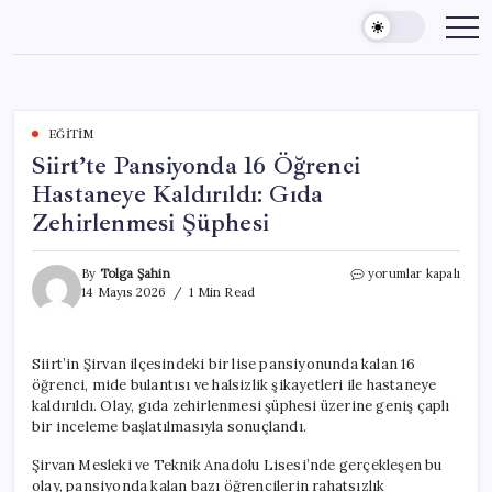
Skip
to
content
EĞITIM
Siirt’te Pansiyonda 16 Öğrenci
Hastaneye Kaldırıldı: Gıda
Zehirlenmesi Şüphesi
Siirt’te
By
Tolga Şahin
yorumlar kapalı
Pansiyonda
14 Mayıs 2026
1 Min Read
16
Öğrenci
Hastaneye
Siirt’in Şirvan ilçesindeki bir lise pansiyonunda kalan 16
Kaldırıldı:
öğrenci, mide bulantısı ve halsizlik şikayetleri ile hastaneye
Gıda
Zehirlenmesi
kaldırıldı. Olay, gıda zehirlenmesi şüphesi üzerine geniş çaplı
Şüphesi
bir inceleme başlatılmasıyla sonuçlandı.
için
Şirvan Mesleki ve Teknik Anadolu Lisesi’nde gerçekleşen bu
olay, pansiyonda kalan bazı öğrencilerin rahatsızlık