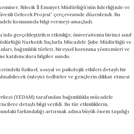
Mücadele
 seminer, Bilecik İl Emniyet Müdürlüğü’nün liderliğinde ve
Eğitimi
e Güvenli Gelecek Projesi” çerçevesinde düzenlendi. Bu
Düzenlendi
cadele konusunda bilgi vermeyi amaçladı.
için
’nda gerçekleştirilen etkinliğe, üniversitenin birinci sınıf
t Müdürlüğü Narkotik Suçlarla Mücadele Şube Müdürlüğü ve
ları, bağımlılık türleri, bireysel korunma yöntemleri ve
e katılımcılara bilgiler sundu.
rindeki fiziksel, sosyal ve psikolojik etkileri detaylı bir
alınabilecek önleyici tedbirler ve gençlerin dikkat etmesi
erkezi (YEDAM) tarafından bağımlılıkla mücadele
lere detaylı bilgi verildi. Bu tür etkinliklerin,
sundaki farkındalığı artırmak adına büyük önem taşıdığı