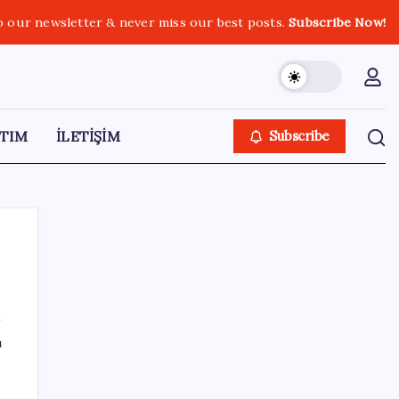
o our newsletter & never miss our best posts.
Subscribe Now!
TIM
İLETİŞİM
Subscribe
SON YAZILAR
ı
Airbnb, ürün geliştirme süreçlerinde yapay
e
zekayı kullanıyor