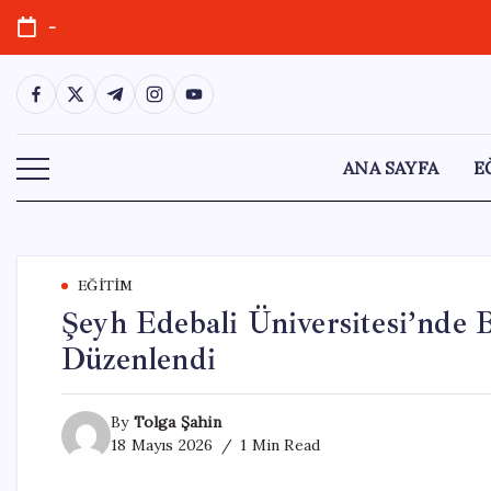
Skip
-
to
content
https://www.facebook.com/
https://twitter.com/
https://t.me/
https://www.instagram.com/
https://youtube.com/
ANA SAYFA
E
EĞITIM
Şeyh Edebali Üniversitesi’nde 
Düzenlendi
By
Tolga Şahin
18 Mayıs 2026
1 Min Read