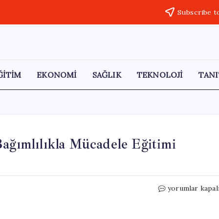
Subscribe t
ĞİTİM
EKONOMİ
SAĞLIK
TEKNOLOJİ
TANI
Bağımlılıkla Mücadele Eğitimi
Şeyh
yorumlar kapal
Edebali
Üniversitesi’nd
Bağımlılıkla