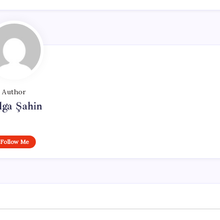
Author
lga Şahin
Follow Me