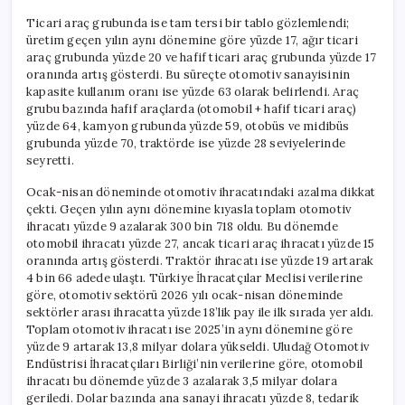
Ticari araç grubunda ise tam tersi bir tablo gözlemlendi;
üretim geçen yılın aynı dönemine göre yüzde 17, ağır ticari
araç grubunda yüzde 20 ve hafif ticari araç grubunda yüzde 17
oranında artış gösterdi. Bu süreçte otomotiv sanayisinin
kapasite kullanım oranı ise yüzde 63 olarak belirlendi. Araç
grubu bazında hafif araçlarda (otomobil + hafif ticari araç)
yüzde 64, kamyon grubunda yüzde 59, otobüs ve midibüs
grubunda yüzde 70, traktörde ise yüzde 28 seviyelerinde
seyretti.
Ocak-nisan döneminde otomotiv ihracatındaki azalma dikkat
çekti. Geçen yılın aynı dönemine kıyasla toplam otomotiv
ihracatı yüzde 9 azalarak 300 bin 718 oldu. Bu dönemde
otomobil ihracatı yüzde 27, ancak ticari araç ihracatı yüzde 15
oranında artış gösterdi. Traktör ihracatı ise yüzde 19 artarak
4 bin 66 adede ulaştı. Türkiye İhracatçılar Meclisi verilerine
göre, otomotiv sektörü 2026 yılı ocak-nisan döneminde
sektörler arası ihracatta yüzde 18’lik pay ile ilk sırada yer aldı.
Toplam otomotiv ihracatı ise 2025’in aynı dönemine göre
yüzde 9 artarak 13,8 milyar dolara yükseldi. Uludağ Otomotiv
Endüstrisi İhracatçıları Birliği’nin verilerine göre, otomobil
ihracatı bu dönemde yüzde 3 azalarak 3,5 milyar dolara
geriledi. Dolar bazında ana sanayi ihracatı yüzde 8, tedarik