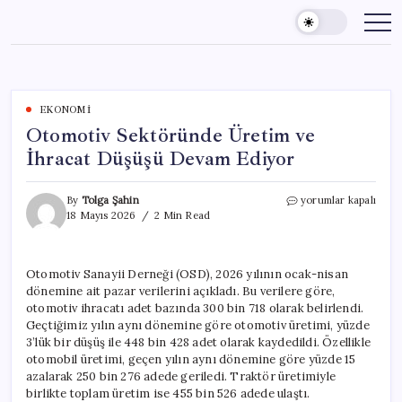
Skip
to
content
EKONOMI
Otomotiv Sektöründe Üretim ve
İhracat Düşüşü Devam Ediyor
Otomotiv
By
Tolga Şahin
yorumlar kapalı
Sektöründe
18 Mayıs 2026
2 Min Read
Üretim
ve
İhracat
Otomotiv Sanayii Derneği (OSD), 2026 yılının ocak-nisan
Düşüşü
dönemine ait pazar verilerini açıkladı. Bu verilere göre,
Devam
Ediyor
otomotiv ihracatı adet bazında 300 bin 718 olarak belirlendi.
için
Geçtiğimiz yılın aynı dönemine göre otomotiv üretimi, yüzde
3’lük bir düşüş ile 448 bin 428 adet olarak kaydedildi. Özellikle
otomobil üretimi, geçen yılın aynı dönemine göre yüzde 15
azalarak 250 bin 276 adede geriledi. Traktör üretimiyle
birlikte toplam üretim ise 455 bin 526 adede ulaştı.