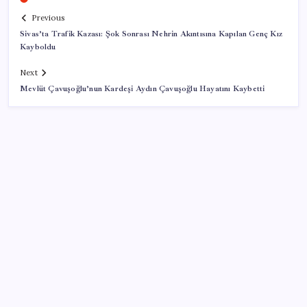
Previous
Sivas’ta Trafik Kazası: Şok Sonrası Nehrin Akıntısına Kapılan Genç Kız
Kayboldu
Next
Mevlüt Çavuşoğlu’nun Kardeşi Aydın Çavuşoğlu Hayatını Kaybetti
SON YAZILAR
Airbnb, ürün geliştirme süreçlerinde yapay zekayı
kullanıyor