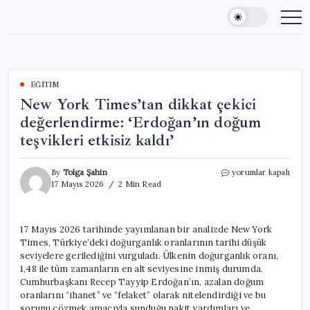
Skip
to
content
EĞITIM
New York Times’tan dikkat çekici
değerlendirme: ‘Erdoğan’ın doğum
teşvikleri etkisiz kaldı’
New
By
Tolga Şahin
yorumlar kapalı
York
17 Mayıs 2026
2 Min Read
Times’tan
dikkat
çekici
17 Mayıs 2026 tarihinde yayımlanan bir analizde New York
değerlendirme:
Times, Türkiye’deki doğurganlık oranlarının tarihi düşük
‘Erdoğan’ın
doğum
seviyelere gerilediğini vurguladı. Ülkenin doğurganlık oranı,
teşvikleri
1,48 ile tüm zamanların en alt seviyesine inmiş durumda.
etkisiz
Cumhurbaşkanı Recep Tayyip Erdoğan’ın, azalan doğum
kaldı’
oranlarını “ihanet” ve “felaket” olarak nitelendirdiği ve bu
için
sorunu çözmek amacıyla sunduğu nakit yardımları ve