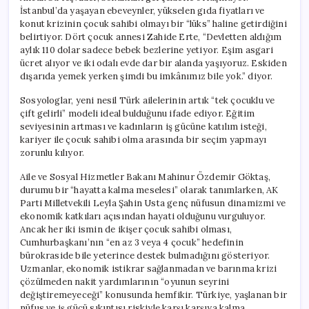
İstanbul’da yaşayan ebeveynler, yükselen gıda fiyatları ve
konut krizinin çocuk sahibi olmayı bir “lüks” haline getirdiğini
belirtiyor. Dört çocuk annesi Zahide Erte, “Devletten aldığım
aylık 110 dolar sadece bebek bezlerine yetiyor. Eşim asgari
ücret alıyor ve iki odalı evde dar bir alanda yaşıyoruz. Eskiden
dışarıda yemek yerken şimdi bu imkânımız bile yok.” diyor.
Sosyologlar, yeni nesil Türk ailelerinin artık “tek çocuklu ve
çift gelirli” modeli ideal bulduğunu ifade ediyor. Eğitim
seviyesinin artması ve kadınların iş gücüne katılım isteği,
kariyer ile çocuk sahibi olma arasında bir seçim yapmayı
zorunlu kılıyor.
Aile ve Sosyal Hizmetler Bakanı Mahinur Özdemir Göktaş,
durumu bir “hayatta kalma meselesi” olarak tanımlarken, AK
Parti Milletvekili Leyla Şahin Usta genç nüfusun dinamizmi ve
ekonomik katkıları açısından hayati olduğunu vurguluyor.
Ancak her iki ismin de ikişer çocuk sahibi olması,
Cumhurbaşkanı’nın “en az 3 veya 4 çocuk” hedefinin
bürokraside bile yeterince destek bulmadığını gösteriyor.
Uzmanlar, ekonomik istikrar sağlanmadan ve barınma krizi
çözülmeden nakit yardımlarının “oyunun seyrini
değiştiremeyeceği” konusunda hemfikir. Türkiye, yaşlanan bir
nüfus ve iş gücü sıkıntısı riskiyle karşı karşıya kalma