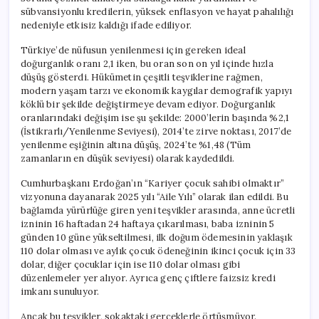
sübvansiyonlu kredilerin, yüksek enflasyon ve hayat pahalılığı
nedeniyle etkisiz kaldığı ifade ediliyor.
Türkiye’de nüfusun yenilenmesi için gereken ideal
doğurganlık oranı 2,1 iken, bu oran son on yıl içinde hızla
düşüş gösterdi. Hükümetin çeşitli teşviklerine rağmen,
modern yaşam tarzı ve ekonomik kaygılar demografik yapıyı
köklü bir şekilde değiştirmeye devam ediyor. Doğurganlık
oranlarındaki değişim ise şu şekilde: 2000’lerin başında %2,1
(İstikrarlı/Yenilenme Seviyesi), 2014’te zirve noktası, 2017’de
yenilenme eşiğinin altına düşüş, 2024’te %1,48 (Tüm
zamanların en düşük seviyesi) olarak kaydedildi.
Cumhurbaşkanı Erdoğan’ın “Kariyer çocuk sahibi olmaktır”
vizyonuna dayanarak 2025 yılı “Aile Yılı” olarak ilan edildi. Bu
bağlamda yürürlüğe giren yeni teşvikler arasında, anne ücretli
izninin 16 haftadan 24 haftaya çıkarılması, baba izninin 5
günden 10 güne yükseltilmesi, ilk doğum ödemesinin yaklaşık
110 dolar olması ve aylık çocuk ödeneğinin ikinci çocuk için 33
dolar, diğer çocuklar için ise 110 dolar olması gibi
düzenlemeler yer alıyor. Ayrıca genç çiftlere faizsiz kredi
imkanı sunuluyor.
Ancak bu teşvikler, sokaktaki gerçeklerle örtüşmüyor.