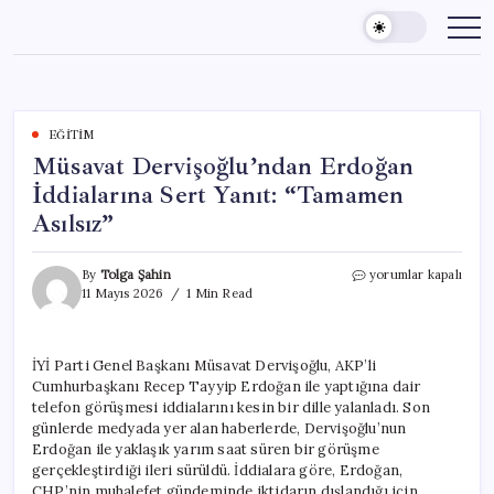
Skip
to
content
EĞITIM
Müsavat Dervişoğlu’ndan Erdoğan
İddialarına Sert Yanıt: “Tamamen
Asılsız”
Müsavat
By
Tolga Şahin
yorumlar kapalı
Dervişoğlu’ndan
11 Mayıs 2026
1 Min Read
Erdoğan
İddialarına
Sert
İYİ Parti Genel Başkanı Müsavat Dervişoğlu, AKP’li
Yanıt:
Cumhurbaşkanı Recep Tayyip Erdoğan ile yaptığına dair
“Tamamen
Asılsız”
telefon görüşmesi iddialarını kesin bir dille yalanladı. Son
için
günlerde medyada yer alan haberlerde, Dervişoğlu’nun
Erdoğan ile yaklaşık yarım saat süren bir görüşme
gerçekleştirdiği ileri sürüldü. İddialara göre, Erdoğan,
CHP’nin muhalefet gündeminde iktidarın dışlandığı için