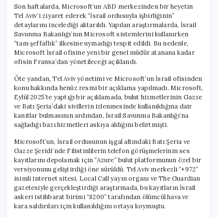
Son haftalarda, Microsoft’un ABD merkezinden bir heyetin
Tel Aviv’i ziyaret ederek “İsrail ordusuyla işbirliğinin”
detaylarını incelediği aktarıldı. Yapılan araştırmalarda, İsrail
Savunma Bakanlığı’nın Microsoft sistemlerini kullanırken
“tam şeffaflık” ilkesine uymadığı tespit edildi. Bu nedenle,
Microsoft İsrail ofisine yeni bir genel müdür atanana kadar
ofisin Fransa’dan yönetileceği açıklandı.
Öte yandan, Tel Aviv yönetimi ve Microsoft’un İsrail ofisinden
konu hakkında henüz resmi bir açıklama yapılmadı. Microsoft,
Eylül 2025’te yaptığı bir açıklamada, bulut hizmetlerinin Gazze
ve Batı Şeria’daki sivillerin izlenmesinde kullanıldığına dair
kanıtlar bulmasının ardından, İsrail Savunma Bakanlığı’na
sağladığı bazı hizmetleri askıya aldığını belirtmişti.
Microsoft’un, İsrail ordusunun işgal altındaki Batı Şeria ve
Gazze Şeridi’nde Filistinlilerin telefon görüşmelerinin ses
kayıtlarını depolamak için “Azure” bulut platformunun özel bir
versiyonunu geliştirdiği öne sürüldü. Tel Aviv merkezli “+972”
isimli internet sitesi, Local Call yayın organı ve The Guardian
gazetesiyle gerçekleştirdiği araştırmada, bu kayıtların İsrail
askeri istihbarat birimi “8200” tarafından ölümcül hava ve
kara saldırıları için kullanıldığını ortaya koymuştu.