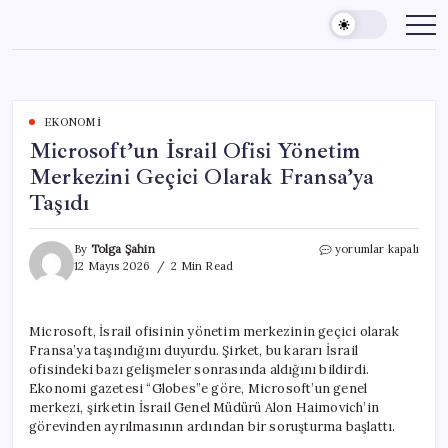
Skip
to
content
EKONOMI
Microsoft’un İsrail Ofisi Yönetim
Merkezini Geçici Olarak Fransa’ya
Taşıdı
Microsoft’un
By
Tolga Şahin
yorumlar kapalı
İsrail
12 Mayıs 2026
2 Min Read
Ofisi
Yönetim
Merkezini
Microsoft, İsrail ofisinin yönetim merkezinin geçici olarak
Geçici
Fransa’ya taşındığını duyurdu. Şirket, bu kararı İsrail
Olarak
Fransa’ya
ofisindeki bazı gelişmeler sonrasında aldığını bildirdi.
Taşıdı
Ekonomi gazetesi “Globes”e göre, Microsoft’un genel
için
merkezi, şirketin İsrail Genel Müdürü Alon Haimovich’in
görevinden ayrılmasının ardından bir soruşturma başlattı.