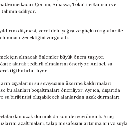
24
saatlerine kadar Çorum, Amasya, Tokat ile Samsun ve
Saat
 tahmin ediliyor.
Kritik
için
yıldırım düşmesi, yerel dolu yağışı ve güçlü rüzgarlar ile
 olunması gerektiğini vurguladı.
emek için alınacak önlemler büyük önem taşıyor.
ate alarak tedbirli olmalarını öneriyor. Ani sel, su
erektiği hatırlatılıyor.
rın eşyalarını su seviyesinin üzerine kaldırmaları,
e bu alanları boşaltmaları öneriliyor. Ayrıca, dışarıda
ve su birikintisi oluşabilecek alanlardan uzak durmaları
 tabelalardan uzak durmak da son derece önemli. Araç
zlarını azaltmaları, takip mesafesini artırmaları ve suyla