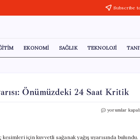
Subscribe t
ĞİTİM
EKONOMİ
SAĞLIK
TEKNOLOJİ
TANI
arısı: Önümüzdeki 24 Saat Kritik
Meteoroloji’de
yorumlar kapal
Yoğun
Yağış
Uyarısı:
Önümüzdeki
kesimleri için kuvvetli sağanak yağış uyarısında bulundu.