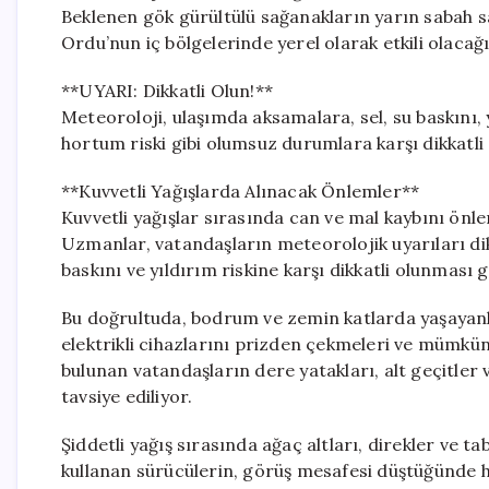
Beklenen gök gürültülü sağanakların yarın sabah 
Ordu’nun iç bölgelerinde yerel olarak etkili olacağı
**UYARI: Dikkatli Olun!**
Meteoroloji, ulaşımda aksamalara, sel, su baskını, 
hortum riski gibi olumsuz durumlara karşı dikkatli
**Kuvvetli Yağışlarda Alınacak Önlemler**
Kuvvetli yağışlar sırasında can ve mal kaybını önl
Uzmanlar, vatandaşların meteorolojik uyarıları dikk
baskını ve yıldırım riskine karşı dikkatli olunması g
Bu doğrultuda, bodrum ve zemin katlarda yaşayanla
elektrikli cihazlarını prizden çekmeleri ve mümküns
bulunan vatandaşların dere yatakları, alt geçitler 
tavsiye ediliyor.
Şiddetli yağış sırasında ağaç altları, direkler ve
kullanan sürücülerin, görüş mesafesi düştüğünde hı