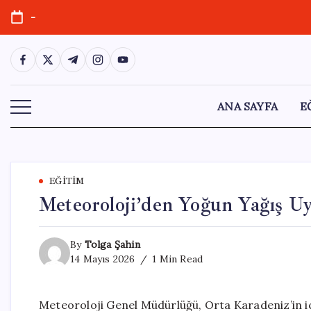
Skip
-
to
content
https://www.facebook.com/
https://twitter.com/
https://t.me/
https://www.instagram.com/
https://youtube.com/
ANA SAYFA
E
EĞITIM
Meteoroloji’den Yoğun Yağış Uy
By
Tolga Şahin
14 Mayıs 2026
1 Min Read
Meteoroloji Genel Müdürlüğü, Orta Karadeniz’in iç 