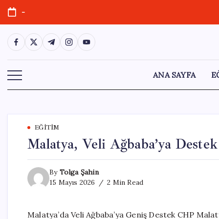
Skip
-
to
content
https://www.facebook.com/
https://twitter.com/
https://t.me/
https://www.instagram.com/
https://youtube.com/
ANA SAYFA
E
EĞITIM
Malatya, Veli Ağbaba’ya Destek
By
Tolga Şahin
15 Mayıs 2026
2 Min Read
Malatya’da Veli Ağbaba’ya Geniş Destek CHP Malatya