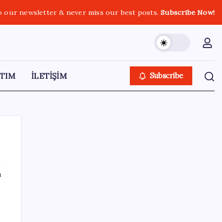
o our newsletter & never miss our best posts.
Subscribe Now!
TIM
İLETİŞİM
Subscribe
ı
SON YAZILAR
Airbnb, ürün geliştirme süreçlerinde yapay
zekayı kullanıyor