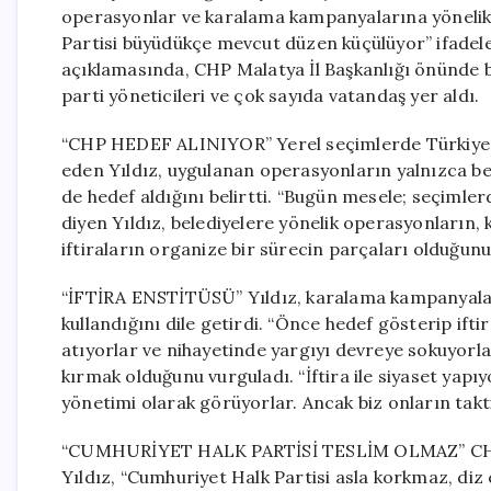
operasyonlar ve karalama kampanyalarına yönelik 
Partisi büyüdükçe mevcut düzen küçülüyor” ifadeler
açıklamasında, CHP Malatya İl Başkanlığı önünde be
parti yöneticileri ve çok sayıda vatandaş yer aldı.
“CHP HEDEF ALINIYOR” Yerel seçimlerde Türkiye’nin
eden Yıldız, uygulanan operasyonların yalnızca bel
de hedef aldığını belirtti. “Bugün mesele; seçimle
diyen Yıldız, belediyelere yönelik operasyonların,
iftiraların organize bir sürecin parçaları olduğun
“İFTİRA ENSTİTÜSÜ” Yıldız, karalama kampanyalarına
kullandığını dile getirdi. “Önce hedef gösterip ift
atıyorlar ve nihayetinde yargıyı devreye sokuyorla
kırmak olduğunu vurguladı. “İftira ile siyaset yapı
yönetimi olarak görüyorlar. Ancak biz onların taktik
“CUMHURİYET HALK PARTİSİ TESLİM OLMAZ” CHP’ni
Yıldız, “Cumhuriyet Halk Partisi asla korkmaz, diz