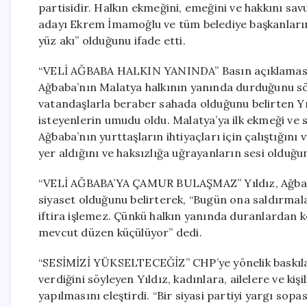
partisidir. Halkın ekmeğini, emeğini ve hakkını sa
adayı Ekrem İmamoğlu ve tüm belediye başkanların
yüz akı” olduğunu ifade etti.
“VELİ AĞBABA HALKIN YANINDA” Basın açıklamasında
Ağbaba’nın Malatya halkının yanında durduğunu sö
vatandaşlarla beraber sahada olduğunu belirten Yı
isteyenlerin umudu oldu. Malatya’ya ilk ekmeği ve
Ağbaba’nın yurttaşların ihtiyaçları için çalıştığın
yer aldığını ve haksızlığa uğrayanların sesi olduğu
“VELİ AĞBABA’YA ÇAMUR BULAŞMAZ” Yıldız, Ağbaba’y
siyaset olduğunu belirterek, “Bugün ona saldırmal
iftira işlemez. Çünkü halkın yanında duranlardan 
mevcut düzen küçülüyor” dedi.
“SESİMİZİ YÜKSELTECEĞİZ” CHP’ye yönelik baskılar
verdiğini söyleyen Yıldız, kadınlara, ailelere ve kiş
yapılmasını eleştirdi. “Bir siyasi partiyi yargı sop