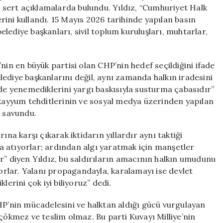
için
sert açıklamalarda bulundu. Yıldız, “Cumhuriyet Halk
ini kullandı. 15 Mayıs 2026 tarihinde yapılan basın
lediye başkanları, sivil toplum kuruluşları, muhtarlar,
 en büyük partisi olan CHP’nin hedef seçildiğini ifade
ediye başkanlarını değil, aynı zamanda halkın iradesini
rde yenemediklerini yargı baskısıyla susturma çabasıdır”
 kayyum tehditlerinin ve sosyal medya üzerinden yapılan
u savundu.
 karşı çıkarak iktidarın yıllardır aynı taktiği
ira atıyorlar; ardından algı yaratmak için manşetler
r” diyen Yıldız, bu saldırıların amacının halkın umudunu
yorlar. Yalanı propagandayla, karalamayı ise devlet
lerini çok iyi biliyoruz” dedi.
n mücadelesini ve halktan aldığı gücü vurgulayan
 çökmez ve teslim olmaz. Bu parti Kuvayı Milliye’nin