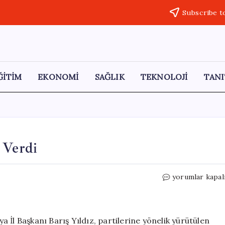
Subscribe t
ĞİTİM
EKONOMİ
SAĞLIK
TEKNOLOJİ
TANI
 Verdi
Malatya,
yorumlar kapal
Veli
Ağbaba’ya
Destek
Verdi
 İl Başkanı Barış Yıldız, partilerine yönelik yürütülen