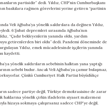
vunanların partisidir” dedi. Yıldız, CHP’nin Cumhurbaşkanı
ın baskılara rağmen görevlerini yerine getiren “partinin
 Veli Ağbaba’ya yönelik saldırılara da değinen Yıldız,
yledi. 6 Şubat depremleri sırasında Ağbaba’nın
ldız, “Çadır bekleyenlerin yanında oldu, yardım
 suyu getirenlerden biri oldu” dedi. Pandemi döneminde de
ı vurgulayan Yıldız, emek mücadelesinde işçilerin yanında
nu kaydetti.
a yönelik saldırıların sebebinin halktan yana yaptığı
arının sebebi budur. Ancak Veli Ağbaba’ya çamur bulaşmaz
korkuyorlar. Çünkü Cumhuriyet Halk Partisi büyüdükçe
ın sadece partiye değil, Türkiye demokrasisine de zarar
ilik haklarına yönelik çirkin ifadelerin siyaset malzemesi
asıyla hizaya sokmaya çalışırsanız sadece CHP’ye değil,