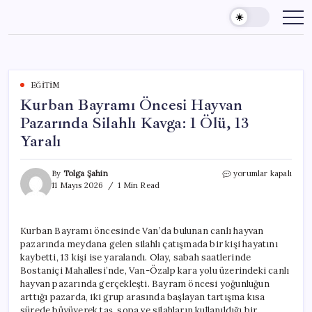
Skip
to
content
EĞITIM
Kurban Bayramı Öncesi Hayvan
Pazarında Silahlı Kavga: 1 Ölü, 13
Yaralı
Kurban
By
Tolga Şahin
yorumlar kapalı
Bayramı
11 Mayıs 2026
1 Min Read
Öncesi
Hayvan
Pazarında
Kurban Bayramı öncesinde Van’da bulunan canlı hayvan
Silahlı
pazarında meydana gelen silahlı çatışmada bir kişi hayatını
Kavga:
1
kaybetti, 13 kişi ise yaralandı. Olay, sabah saatlerinde
Ölü,
Bostaniçi Mahallesi’nde, Van-Özalp kara yolu üzerindeki canlı
13
hayvan pazarında gerçekleşti. Bayram öncesi yoğunluğun
Yaralı
arttığı pazarda, iki grup arasında başlayan tartışma kısa
için
sürede büyüyerek taş, sopa ve silahların kullanıldığı bir