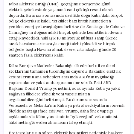
Küba Elektrik Birliği (UNE), geçtiğimiz perşembe günü
elektrik şebekesinde yaşanan kısmi çöküşü resmi olarak
duyurdu. Bu arıza sonrasında özellikle doğu Küba’daki birçok
bölge elektriksiz kaldı. Yetkililer bazı kritik hizmetlerin
yeniden enerjiye kavuştuğunu belirtse de, Santiago de Cuba ve
Camagüey’in doğusundaki birçok şehirde kesintilerin devam
ettiği kaydedildi. Yaklaşık 10 milyonluk nüfusa sahip ülkede
sıcak havaların artmasıyla enerji talebi yükseldi ve birçok
bölgede, başta Havana olmak üzere, vatandaşlar günde 20
saatten fazla elektriksiz kaldı.
Küba Enerji ve Madenler Bakanlığı, ülkede fuel oil ve dizel
stoklarının tamamen tükendiğini duyurdu. Bakanlık, elektrik
kesintilerinin ana sebepleri arasında ABD’nin uyguladığı
yaptırımlar ve yakıt ambargosunu öne sürdü. Eski ABD
Başkanı Donald Trump yönetimi, ocak ayında Küba’ya yakıt
sağlayan ülkelere yönelik yeni yaptırımların
uygulanabileceğini belirtmişti. Bu durum sonrasında
Venezuela ve Meksika’nın Küba’ya petrol sevkiyatlarını önemli
ölçüde azalttığı ifade ediliyor. Trump, daha önce yaptığı
açıklamalarda Küba yönetiminin “çökeceğini” ve komünist
hükümetin görevden alınmasını talep etmişti.
Protestolar, uzun süren elektrik kesintileri nedeniyle başkent