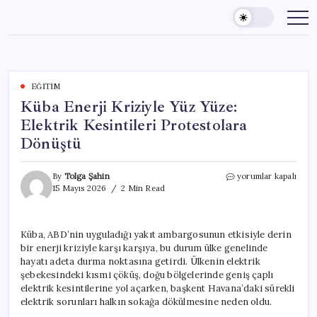
Skip
to
content
EĞITIM
Küba Enerji Kriziyle Yüz Yüze:
Elektrik Kesintileri Protestolara
Dönüştü
Küba
By
Tolga Şahin
yorumlar kapalı
Enerji
15 Mayıs 2026
2 Min Read
Kriziyle
Yüz
Yüze:
Küba, ABD’nin uyguladığı yakıt ambargosunun etkisiyle derin
Elektrik
bir enerji kriziyle karşı karşıya, bu durum ülke genelinde
Kesintileri
Protestolara
hayatı adeta durma noktasına getirdi. Ülkenin elektrik
Dönüştü
şebekesindeki kısmi çöküş, doğu bölgelerinde geniş çaplı
için
elektrik kesintilerine yol açarken, başkent Havana’daki sürekli
elektrik sorunları halkın sokağa dökülmesine neden oldu.