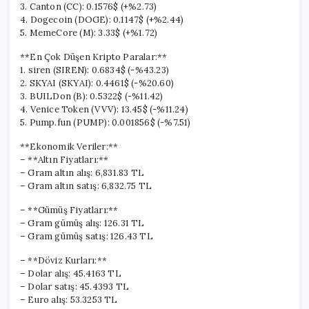
3. Canton (CC): 0.1576$ (+%2.73)
4. Dogecoin (DOGE): 0.1147$ (+%2.44)
5. MemeCore (M): 3.33$ (+%1.72)
**En Çok Düşen Kripto Paralar:**
1. siren (SIREN): 0.6834$ (-%43.23)
2. SKYAI (SKYAI): 0.4461$ (-%20.60)
3. BUILDon (B): 0.5322$ (-%11.42)
4. Venice Token (VVV): 13.45$ (-%11.24)
5. Pump.fun (PUMP): 0.001856$ (-%7.51)
**Ekonomik Veriler:**
– **Altın Fiyatları:**
– Gram altın alış: 6,831.83 TL
– Gram altın satış: 6,832.75 TL
– **Gümüş Fiyatları:**
– Gram gümüş alış: 126.31 TL
– Gram gümüş satış: 126.43 TL
– **Döviz Kurları:**
– Dolar alış: 45.4163 TL
– Dolar satış: 45.4393 TL
– Euro alış: 53.3253 TL