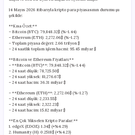
Seviyesinde
için
14 Mayıs 2026 itibarıyla kripto para piyasasının durumu şu
şekilde:
**Kısa Özet:**
– Bitcoin (BTC): 79,848.32$ (%-1.44)
– Ethereum (ETH): 2,272.06$ (%-1.27)
– Toplam piyasa değeri: 2.66 trilyon $
– 24 saatlik toplam işlem hacmi: 95.45 milyar $
**Bitcoin ve Ethereum Fiyatları:**
– **Bitcoin (BTC)**: 79,848.32$ (%-1.44)
– 24 saat düşük: 78,725.50$
– 24 saat yüksek: 81,276.67$
– 24 saat hacim: 36.31 milyar $
– **Ethereum (ETH)**: 2,272.06$ (%-1.27)
– 24 saat düşük: 2,233.55$
– 24 saat yüksek: 2,322.23$
– 24 saat hacim: 15.82 milyar $
**En Çok Yükselen Kripto Paralar:**
1. edgeX (EDGE): 1.34$ (+%4.29)
2. Humanity (H): 0.2518$ (+%4.23)