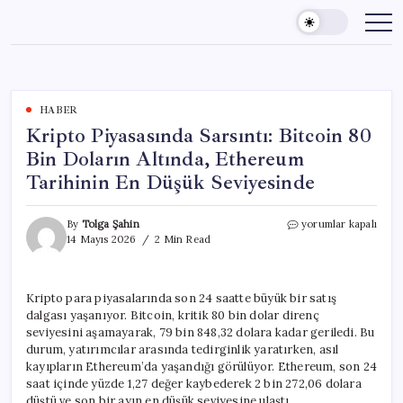
Skip
to
content
HABER
Kripto Piyasasında Sarsıntı: Bitcoin 80
Bin Doların Altında, Ethereum
Tarihinin En Düşük Seviyesinde
Kripto
By
Tolga Şahin
yorumlar kapalı
Piyasasında
14 Mayıs 2026
2 Min Read
Sarsıntı:
Bitcoin
80
Kripto para piyasalarında son 24 saatte büyük bir satış
Bin
dalgası yaşanıyor. Bitcoin, kritik 80 bin dolar direnç
Doların
Altında,
seviyesini aşamayarak, 79 bin 848,32 dolara kadar geriledi. Bu
Ethereum
durum, yatırımcılar arasında tedirginlik yaratırken, asıl
Tarihinin
kayıpların Ethereum’da yaşandığı görülüyor. Ethereum, son 24
En
saat içinde yüzde 1,27 değer kaybederek 2 bin 272,06 dolara
Düşük
düştü ve son bir ayın en düşük seviyesine ulaştı.