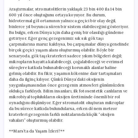
Araştırmalar, stromatolitlerin yaklaşık 23 bin 400 ila 14 bin
600 yıl önce oluştuğunu ortaya koyuyor. Bu durum,
hidrotermal göl ortamının yalnızca geçici bir olay değil,
binlerce yıl boyunca süren bir sistem olabileceğini gösteriyor.
Bu bulgu, erken Dünya için daha geniş bir olasılığı gündeme
getiriyor. Eğer genç gezegenimiz sık sık gök taşı
çarpmalarına maruz kaldıysa, bu çarpışmalar dünya genelinde
birçok geçici yaşam alanı oluşturmuş olabilir. Böyle bir
senaryoda, gök taşı kraterleri sadece yıkım bölgeleri değil;
mikropların hayatta kalabileceği, çoğalabileceği ve evrimsel
süreçlere katkıda bulunabileceği korunaklı alanlar haline
gelmiş olabilir. Bu fikir, yaşamın kökenine dair tartışmaları
daha da ilginç kılıyor. Çünkü Dünya’daki oksijenin
yaygınlaşmasından önce gezegenin atmosferi günümüzden
oldukça farklıydı. Bilim insanları, ilk fotosentetik canlıların ve
mikrobiyal toplulukların oksijen üretiminde önemli bir rol
oynadığını düşünüyor. Eğer stromatolit oluşturan mikroplar
da bu sürece katkıda bulundularsa, erken dönem meteor
kraterleri gezegenin farklı noktalarında küçük “oksijen
vahaları” oluşturmuş olabilir.
**Mars’ta da Yaşam İzleri?**