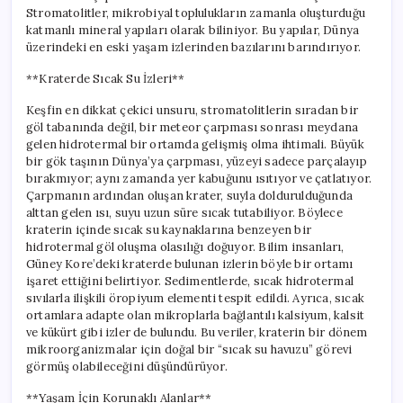
Stromatolitler, mikrobiyal toplulukların zamanla oluşturduğu
katmanlı mineral yapıları olarak biliniyor. Bu yapılar, Dünya
üzerindeki en eski yaşam izlerinden bazılarını barındırıyor.
**Kraterde Sıcak Su İzleri**
Keşfin en dikkat çekici unsuru, stromatolitlerin sıradan bir
göl tabanında değil, bir meteor çarpması sonrası meydana
gelen hidrotermal bir ortamda gelişmiş olma ihtimali. Büyük
bir gök taşının Dünya’ya çarpması, yüzeyi sadece parçalayıp
bırakmıyor; aynı zamanda yer kabuğunu ısıtıyor ve çatlatıyor.
Çarpmanın ardından oluşan krater, suyla doldurulduğunda
alttan gelen ısı, suyu uzun süre sıcak tutabiliyor. Böylece
kraterin içinde sıcak su kaynaklarına benzeyen bir
hidrotermal göl oluşma olasılığı doğuyor. Bilim insanları,
Güney Kore’deki kraterde bulunan izlerin böyle bir ortamı
işaret ettiğini belirtiyor. Sedimentlerde, sıcak hidrotermal
sıvılarla ilişkili öropiyum elementi tespit edildi. Ayrıca, sıcak
ortamlara adapte olan mikroplarla bağlantılı kalsiyum, kalsit
ve kükürt gibi izler de bulundu. Bu veriler, kraterin bir dönem
mikroorganizmalar için doğal bir “sıcak su havuzu” görevi
görmüş olabileceğini düşündürüyor.
**Yaşam İçin Korunaklı Alanlar**