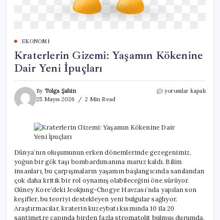
EKONOMI
Kraterlerin Gizemi: Yaşamın Kökenine
Dair Yeni İpuçları
Kraterlerin
By
Tolga Şahin
yorumlar kapalı
Gizemi:
25 Mayıs 2026
2 Min Read
Yaşamın
Kökenine
Dair
Yeni
İpuçları
için
Dünya’nın oluşumunun erken dönemlerinde gezegenimiz,
yoğun bir gök taşı bombardımanına maruz kaldı. Bilim
insanları, bu çarpışmaların yaşamın başlangıcında sanılandan
çok daha kritik bir rol oynamış olabileceğini öne sürüyor.
Güney Kore’deki Jeokjung-Chogye Havzası’nda yapılan son
keşifler, bu teoriyi destekleyen yeni bulgular sağlıyor.
Araştırmacılar, kraterin kuzeybatı kısmında 10 ila 20
santimetre çapında birden fazla stromatolit bulmuş durumda.