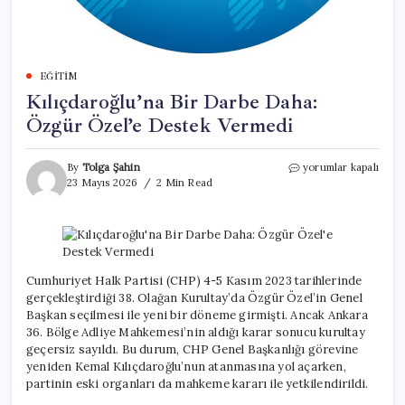
EĞITIM
Kılıçdaroğlu’na Bir Darbe Daha:
Özgür Özel’e Destek Vermedi
Kılıçdaroğlu’na
By
Tolga Şahin
yorumlar kapalı
Bir
23 Mayıs 2026
2 Min Read
Darbe
Daha:
Özgür
Özel’e
Destek
Vermedi
Cumhuriyet Halk Partisi (CHP) 4-5 Kasım 2023 tarihlerinde
için
gerçekleştirdiği 38. Olağan Kurultay’da Özgür Özel’in Genel
Başkan seçilmesi ile yeni bir döneme girmişti. Ancak Ankara
36. Bölge Adliye Mahkemesi’nin aldığı karar sonucu kurultay
geçersiz sayıldı. Bu durum, CHP Genel Başkanlığı görevine
yeniden Kemal Kılıçdaroğlu’nun atanmasına yol açarken,
partinin eski organları da mahkeme kararı ile yetkilendirildi.