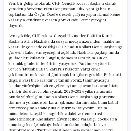
Yeni bir gelişme olarak, CHP Gençlik Kolları Başkanı olarak
yeniden görevlendirilen Gençosman Kilik, yaptığı basın
toplantısında Özgür Özel’e destek çağrısı yaparak, mahkeme
kararıyla kendisine verilen görevi kabul etmeyeceğini
duyurdu.
Aynı şekilde, CHP Aile ve Sosyal Hizmetler Politika Kurulu
Başkanı Aylin Nazlıaka da sosyal medya üzerinden, mahkeme
kararı ile geri iade edildiği CHP Kadın Kolları Genel Başkanlığı
görevini kabul etmeyeceğini açıkladı. Nazlıaka, paylaşımında
şu ifadeleri kullandı: “Bugün, demokrasi tarihimizin en
karanlık günlerinden birini yaşıyoruz. Partimize yönelik
verilen ‘Mutlak Butlan’ kararı, siyasetin yargı eliyle
şekillendirilmek istendiğinin açık bir göstergesidir. Bu hukuki
değil, siyasi bir karardır ve tanımıyoruz, tanımayacağız.
İktidar yürüyüşümüzü engellemeyi amaçlayan bu karar, bizim
için bir durdurucu olmayacak. 2020-2024 yılları arasında
onurla yürüttüğüm Kadın Kolları Genel Başkanlığı görevine
dönmem yönünde bir karar çıkması durumunda, bunu kabul
etmeyeceğimi kamuoyuna duyurmak istiyorum. Bizim
mücadelemiz, eşitlik, özgürlük, adalet ve demokrasi
mücadelesidir. Kadınların güven içinde yaşadığı, çocukların
umutla geleceğe baktığı, hukukun üstün olduğu, laik ve
demokratik bir Türkiye idealinden asla vazgeçmeyeceğiz.