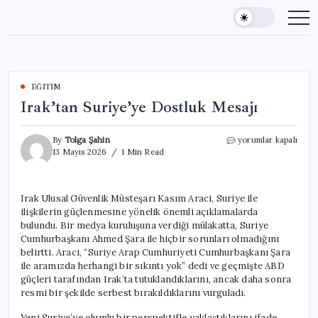
Skip
to
content
EĞITIM
Irak’tan Suriye’ye Dostluk Mesajı
Irak’tan
By
Tolga Şahin
yorumlar kapalı
Suriye’ye
13 Mayıs 2026
1 Min Read
Dostluk
Mesajı
için
Irak Ulusal Güvenlik Müsteşarı Kasım Araci, Suriye ile
ilişkilerin güçlenmesine yönelik önemli açıklamalarda
bulundu. Bir medya kuruluşuna verdiği mülakatta, Suriye
Cumhurbaşkanı Ahmed Şara ile hiçbir sorunları olmadığını
belirtti. Araci, “Suriye Arap Cumhuriyeti Cumhurbaşkanı Şara
ile aramızda herhangi bir sıkıntı yok” dedi ve geçmişte ABD
güçleri tarafından Irak’ta tutuklandıklarını, ancak daha sonra
resmi bir şekilde serbest bırakıldıklarını vurguladı.
Yeni Suriye’ye olumlu bir perspektifle yaklaştıklarını ifade