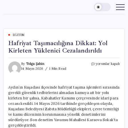
Skip
to
content
EĞITIM
Hafriyat Taşımacılığına Dikkat: Yol
Kirleten Yüklenici Cezalandırıldı
Hafriyat
By
Tolga Şahin
yorumlar kapalı
Taşımacılığına
14 Mayıs 2026
1 Min Read
Dikkat:
Yol
Kirleten
Aydın’ın Kuşadası ilçesinde hafriyat taşıma işlemleri sırasında
Yüklenici
gerekli güvenlik tedbirlerini almadan kamuya ait bir yolu
Cezalandırıldı
için
kirleten bir şahsa, Kabahatler Kanunu çerçevesinde idari para
cezası kesildi. 14 Mayıs 2026 tarihinde gerçekleşen olayda,
Kuşadası Belediyesi Zabıta Müdürlüğü ekipleri, çevre temizliği
ve kamu düzeninin korunmasına yönelik denetimlerini
sürdürüyor. Son denetim Yavansu Mahallesi Karaova Sokak’ta
gerçekleştirildi.