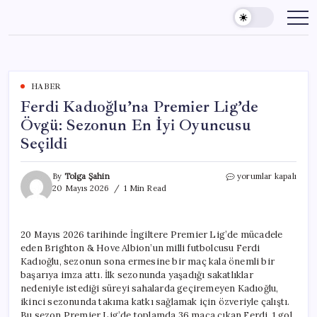
Skip
to
content
HABER
Ferdi Kadıoğlu’na Premier Lig’de
Övgü: Sezonun En İyi Oyuncusu
Seçildi
Ferdi
By
Tolga Şahin
yorumlar kapalı
Kadıoğlu’na
20 Mayıs 2026
1 Min Read
Premier
Lig’de
Övgü:
20 Mayıs 2026 tarihinde İngiltere Premier Lig’de mücadele
Sezonun
eden Brighton & Hove Albion’un milli futbolcusu Ferdi
En
İyi
Kadıoğlu, sezonun sona ermesine bir maç kala önemli bir
Oyuncusu
başarıya imza attı. İlk sezonunda yaşadığı sakatlıklar
Seçildi
nedeniyle istediği süreyi sahalarda geçiremeyen Kadıoğlu,
için
ikinci sezonunda takıma katkı sağlamak için özveriyle çalıştı.
Bu sezon Premier Lig’de toplamda 36 maça çıkan Ferdi, 1 gol