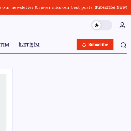
o our newsletter & never miss our best posts.
Subscribe Now!
TIM
İLETİŞİM
Subscribe
SON YAZILAR
Akaryakıtta tabela değişiyor: Benzinde
indirim yolda