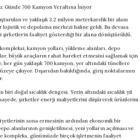
Madeni
Yeniden
Hayat
şturulan ve yaklaşık 3,2 milyon metrekarelik bir alanı
Buldu:
 lojistik ve depolama merkezi haline geldi. Bu devasa
Günde
i şirketlerin faaliyet gösterdiği bir alana dönüştürüldü.
700
Kamyon
Yeraltına
 kompleksi, kamyon yolları, yükleme alanları, depo
İniyor
rlar, büyük araçların rahat hareket etmesini sağlamak için
için
re, her gün yaklaşık 700 kamyon, yer altındaki tünellere
yüzeye çıkıyor. Dışarıdan bakıldığında, giriş noktalarının
r.
 biri doğal sıcaklık dengesi. Yerin altındaki sıcaklık yıl
ayede, şirketler enerji maliyetlerini düşürerek ürünlerini
aliyetlerinin sona ermesinin ardından ekonomik bir
po alanlarının genişletilmesi, yeni yolların açılması ve
ile kompleks, günümüzde birçok işletmenin faaliyet