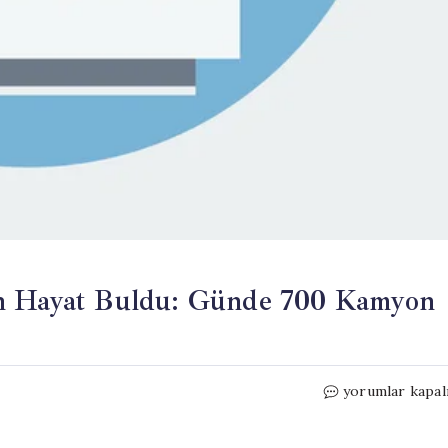
en Hayat Buldu: Günde 700 Kamyon
Eski
yorumlar kapal
Kireç
Taşı