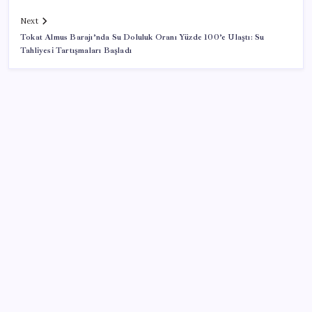
Next
Tokat Almus Barajı’nda Su Doluluk Oranı Yüzde 100’e Ulaştı: Su
Tahliyesi Tartışmaları Başladı
SON YAZILAR
Airbnb, ürün geliştirme süreçlerinde yapay zekayı
kullanıyor
ABD’de tüketici kredileri beklentileri aştı
Porsche yöneticisinden Volkswagen’e maliyetleri
hızla düşürme çağrısı