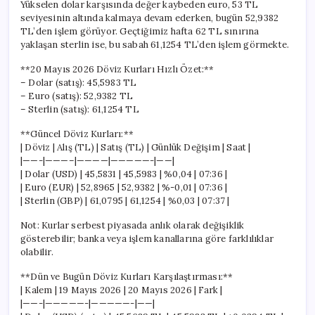
Yükselen dolar karşısında değer kaybeden euro, 53 TL
seviyesinin altında kalmaya devam ederken, bugün 52,9382
TL’den işlem görüyor. Geçtiğimiz hafta 62 TL sınırına
yaklaşan sterlin ise, bu sabah 61,1254 TL’den işlem görmekte.
**20 Mayıs 2026 Döviz Kurları Hızlı Özet:**
– Dolar (satış): 45,5983 TL
– Euro (satış): 52,9382 TL
– Sterlin (satış): 61,1254 TL
**Güncel Döviz Kurları:**
| Döviz | Alış (TL) | Satış (TL) | Günlük Değişim | Saat |
|——-|———–|————|—————-|——|
| Dolar (USD) | 45,5831 | 45,5983 | %0,04 | 07:36 |
| Euro (EUR) | 52,8965 | 52,9382 | %-0,01 | 07:36 |
| Sterlin (GBP) | 61,0795 | 61,1254 | %0,03 | 07:37 |
Not: Kurlar serbest piyasada anlık olarak değişiklik
gösterebilir; banka veya işlem kanallarına göre farklılıklar
olabilir.
**Dün ve Bugün Döviz Kurları Karşılaştırması:**
| Kalem | 19 Mayıs 2026 | 20 Mayıs 2026 | Fark |
|——-|—————-|—————-|——|