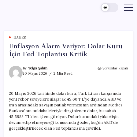
Skip
to
content
HABER
Enflasyon Alarm Veriyor: Dolar Kuru
İçin Fed Toplantısı Kritik
Enflasyon
By
Tolga Şahin
yorumlar kapalı
Alarm
20 Mayıs 2026
2 Min Read
Veriyor:
Dolar
Kuru
20 Mayıs 2026 tarihinde dolar kuru, Türk Lirası karşısında
İçin
yeni rekor seviyelere ulaşarak 45,60 TL’ye dayandı. ABD ve
Fed
Toplantısı
İran arasındaki savaşın patlak vermesinin ardından Merkez
Kritik
Bankası’nın müdahaleleriyle dizginlenen dolar, bu sabah
için
45,5983 TL’den işlem görüyor. Dolar kurundaki yükselişin
devam edip etmeyeceği konusunda gözler, bugün ABD’de
gerçekleştirilecek olan Fed toplantısına çevrildi.