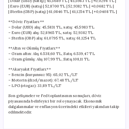
| Dolar (USD) (satış) | 45,5689 TL | 45,5983 TL | +0,0294 TL |
| Euro (EUR) (satış) | 52,8700 TL | 52,9382 TL | +0,0682 TL |
| Sterlin (GBP) (satış) | 61,0846 TL | 61,1254 TL | +0,0408 TL |
**Döviz Fiyatları:**
– Dolar (USD) alış: 45,5831 TL, satış: 45,5983 TL
– Euro (EUR) alış: 52,8965 TL, satış: 52,9382 TL
– Sterlin (GBP) alış: 61,0795 TL, satış: 61,1254 TL
**Altın ve Gümüş Fiyatları:**
– Gram altın: Alış 6.538,60 TL, Satış 6.539,47 TL
– Gram gümüş: Alış 107,99 TL, Satış 108,11 TL
**Akaryakıt Fiyatları:**
– Benzin (kurşunsuz 95): 65,02 TL/LT
– Motorin (dizel/mazot): 67,48 TL/LT
– LPG (otogaz): 33,89 TL/LT
Son gelişmeler ve Fed toplantısının sonuçları, döviz
piyasasında belirleyici bir rol oynayacak. Ekonomik
dalgalanmalar ve enflasyon üzerindeki etkileri yakından takip
edilmektedir.