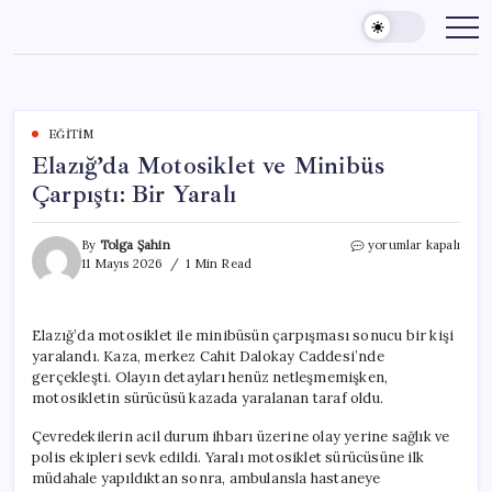
Skip
to
content
EĞITIM
Elazığ’da Motosiklet ve Minibüs
Çarpıştı: Bir Yaralı
Elazığ’da
By
Tolga Şahin
yorumlar kapalı
Motosiklet
11 Mayıs 2026
1 Min Read
ve
Minibüs
Çarpıştı:
Elazığ’da motosiklet ile minibüsün çarpışması sonucu bir kişi
Bir
yaralandı. Kaza, merkez Cahit Dalokay Caddesi’nde
Yaralı
için
gerçekleşti. Olayın detayları henüz netleşmemişken,
motosikletin sürücüsü kazada yaralanan taraf oldu.
Çevredekilerin acil durum ihbarı üzerine olay yerine sağlık ve
polis ekipleri sevk edildi. Yaralı motosiklet sürücüsüne ilk
müdahale yapıldıktan sonra, ambulansla hastaneye