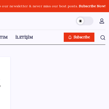
o our newsletter & never miss our best posts.
Subscribe Now!
TIM
İLETİŞİM
Subscribe
ı
SON YAZILAR
1.100 kilometreli araç piyasaya çıktı: 5 dakika
yüzde 70 şarj oluyor