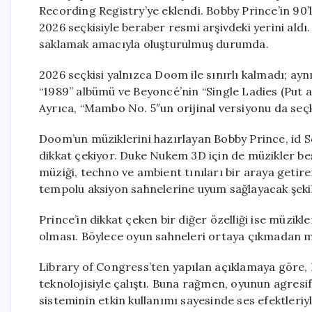
Recording Registry’ye eklendi. Bobby Prince’in 90’
2026 seçkisiyle beraber resmi arşivdeki yerini aldı. 
saklamak amacıyla oluşturulmuş durumda.
2026 seçkisi yalnızca Doom ile sınırlı kalmadı; ay
“1989” albümü ve Beyoncé’nin “Single Ladies (Put a R
Ayrıca, “Mambo No. 5″un orijinal versiyonu da seçki
Doom’un müziklerini hazırlayan Bobby Prince, id S
dikkat çekiyor. Duke Nukem 3D için de müzikler b
müziği, techno ve ambient tınıları bir araya getire
tempolu aksiyon sahnelerine uyum sağlayacak şekil
Prince’in dikkat çeken bir diğer özelliği ise müzi
olması. Böylece oyun sahneleri ortaya çıkmadan mü
Library of Congress’ten yapılan açıklamaya göre, 
teknolojisiyle çalıştı. Buna rağmen, oyunun agres
sisteminin etkin kullanımı sayesinde ses efektleri