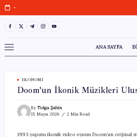
Skip
-
to
content
https://www.facebook.com/
https://twitter.com/
https://t.me/
https://www.instagram.com/
https://youtube.com/
ANA SAYFA
E
EKONOMI
Doom’un İkonik Müzikleri Ulusa
By
Tolga Şahin
15 Mayıs 2026
2 Min Read
1993 yapımı ikonik video oyunu Doom’un orijinal m