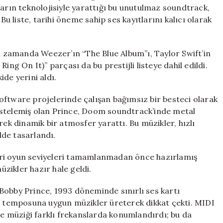
Listesine
ların teknolojisiyle yarattığı bu unutulmaz soundtrack,
Dahil
Bu liste, tarihi öneme sahip ses kayıtlarını kalıcı olarak
Edildi
için
nı zamanda Weezer’ın “The Blue Album”ı, Taylor Swift’in
ing On It)” parçası da bu prestijli listeye dahil edildi.
de yerini aldı.
oftware projelerinde çalışan bağımsız bir besteci olarak
estelemiş olan Prince, Doom soundtrack’inde metal
rek dinamik bir atmosfer yarattı. Bu müzikler, hızlı
de tasarlandı.
kleri oyun seviyeleri tamamlanmadan önce hazırlamış
zikler hazır hale geldi.
Bobby Prince, 1993 döneminde sınırlı ses kartı
if temposuna uygun müzikler üreterek dikkat çekti. MIDI
yle müziği farklı frekanslarda konumlandırdı; bu da