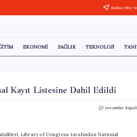
Subscribe t
ĞİTİM
EKONOMİ
SAĞLIK
TEKNOLOJİ
TANI
l Kayıt Listesine Dahil Edildi
Doom’un
yorumlar kapal
İkonik
Müzikleri
Ulusal
Kayıt
üzikleri, Library of Congress tarafından National