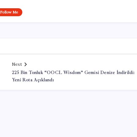
Follow Me
Next
225 Bin Tonluk “OOCL Wisdom” Gemisi Denize İndirildi:
Yeni Rota Açıklandı
Office Lisans Satın Al