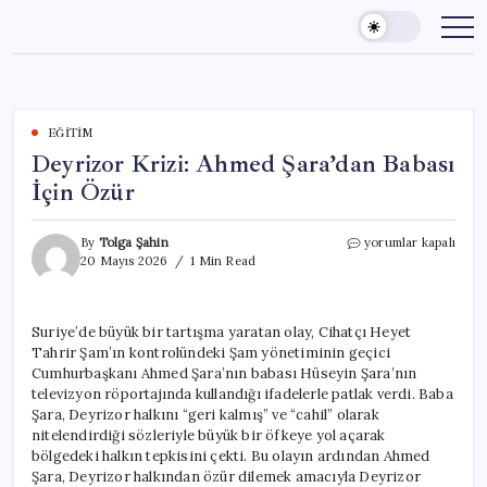
Skip
to
content
EĞITIM
Deyrizor Krizi: Ahmed Şara’dan Babası
İçin Özür
Deyrizor
By
Tolga Şahin
yorumlar kapalı
Krizi:
20 Mayıs 2026
1 Min Read
Ahmed
Şara’dan
Babası
Suriye’de büyük bir tartışma yaratan olay, Cihatçı Heyet
İçin
Tahrir Şam’ın kontrolündeki Şam yönetiminin geçici
Özür
için
Cumhurbaşkanı Ahmed Şara’nın babası Hüseyin Şara’nın
televizyon röportajında kullandığı ifadelerle patlak verdi. Baba
Şara, Deyrizor halkını “geri kalmış” ve “cahil” olarak
nitelendirdiği sözleriyle büyük bir öfkeye yol açarak
bölgedeki halkın tepkisini çekti. Bu olayın ardından Ahmed
Şara, Deyrizor halkından özür dilemek amacıyla Deyrizor