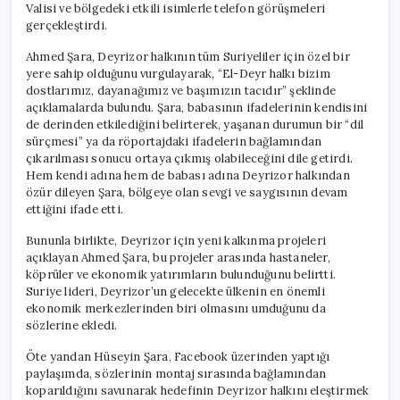
Valisi ve bölgedeki etkili isimlerle telefon görüşmeleri
gerçekleştirdi.
Ahmed Şara, Deyrizor halkının tüm Suriyeliler için özel bir
yere sahip olduğunu vurgulayarak, “El-Deyr halkı bizim
dostlarımız, dayanağımız ve başımızın tacıdır” şeklinde
açıklamalarda bulundu. Şara, babasının ifadelerinin kendisini
de derinden etkilediğini belirterek, yaşanan durumun bir “dil
sürçmesi” ya da röportajdaki ifadelerin bağlamından
çıkarılması sonucu ortaya çıkmış olabileceğini dile getirdi.
Hem kendi adına hem de babası adına Deyrizor halkından
özür dileyen Şara, bölgeye olan sevgi ve saygısının devam
ettiğini ifade etti.
Bununla birlikte, Deyrizor için yeni kalkınma projeleri
açıklayan Ahmed Şara, bu projeler arasında hastaneler,
köprüler ve ekonomik yatırımların bulunduğunu belirtti.
Suriye lideri, Deyrizor’un gelecekte ülkenin en önemli
ekonomik merkezlerinden biri olmasını umduğunu da
sözlerine ekledi.
Öte yandan Hüseyin Şara, Facebook üzerinden yaptığı
paylaşımda, sözlerinin montaj sırasında bağlamından
koparıldığını savunarak hedefinin Deyrizor halkını eleştirmek