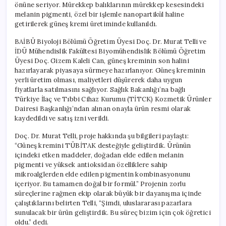
önüne seriyor. Mürekkep balıklarının mürekkep kesesindeki
melanin pigmenti, özel bir işlemle nanopartikül haline
getirilerek güneş kremi üretiminde kullanıldı.
BAİBÜ Biyoloji Bölümü Öğretim Üyesi Doç. Dr. Murat Telli ve
İDÜ Mühendislik Fakültesi Biyomühendislik Bölümü Öğretim
Üyesi Doç. Gizem Kaleli Can, güneş kreminin son halini
hazırlayarak piyasaya sürmeye hazırlanıyor. Güneş kreminin
yerli üretim olması, maliyetleri düşürerek daha uygun
fiyatlarla satılmasını sağlıyor. Sağlık Bakanlığı’na bağlı
Türkiye İlaç ve Tıbbi Cihaz Kurumu (TİTCK) Kozmetik Ürünler
Dairesi Başkanlığı’ndan alınan onayla ürün resmi olarak
kaydedildi ve satış izni verildi.
Doç. Dr. Murat Telli, proje hakkında şu bilgileri paylaştı:
“Güneş kremini TÜBİTAK desteğiyle geliştirdik. Ürünün
içindeki etken maddeler, doğadan elde edilen melanin
pigmenti ve yüksek antioksidan özelliklere sahip
mikroalglerden elde edilen pigmentin kombinasyonunu
içeriyor. Bu tamamen doğal bir formül.” Projenin zorlu
süreçlerine rağmen ekip olarak büyük bir dayanışma içinde
çalıştıklarını belirten Telli, “Şimdi, uluslararası pazarlara
sunulacak bir ürün geliştirdik. Bu süreç bizim için çok öğretici
oldu.” dedi.