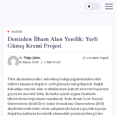
Skip
to
content
HABER
Denizden İlham Alan Yenilik: Yerli
Güneş Kremi Projesi
Denizden
By
Tolga Şahin
yorumlar kapalı
İlham
15 Mayıs 2026
2 Min Read
Alan
Yenilik:
Yerli
Türk akademisyenler, mürekkep balığı pigmentinden elde
Güneş
edilen tamamen doğal ve yerli güneş kremi geliştirdi. Sağlık
Kremi
Projesi
Bakanlığı onayını alan ve uluslararası patent sürecini başarıyla
için
geçen bu inovatif ürün, iki hafta içinde uygun fiyatlarla
tüketicilerin beğenisine sunulacak. Bolu Abant İzzet Baysal
Üniversitesi (BAİBÜ) ve İzmir Demokrasi Üniversitesi (İDÜ)
akademisyenlerinin ortak çalışmasıyla hayata geçirilen proje,
doğal kaynakların kozmetik alanındaki potansiyelini gözler