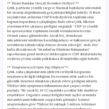
İhtiyacımız
**”Siyasi Baskılar Gerçek Sorunları Gizliyor”**
Var”
Çelik, partisine yönelik yargı ve finansal baskıların sistematik
için
bir strateji doğrultusunda gerçekleştirildiğini belirtti. 31 Mart
seçimlerinin ardından CHP’li belediyelerin toplumla olan
bağının koparılmaya çalışıldığını ifade eden Çelik, ülkenin
yönetimsel bir çıkmaza girdiğini vurguladı. “CHP’ye yönelik
bu operasyonlar, toplumun önemli sorunlarının üzerini
örtmek amacı gütmektedir. Ancak biz, demokrasi
mücadelesini sürdürme kararlılığındayız ve halkımızın gerçek
sorunlarını sahada takip etmeye devam edeceğiz,” dedi. Her
hafta düzenlenecek “İstanbul’un Gündemi Buluşmaları”
raporlarının genel merkeze iletileceğini ve CHP iktidarında bu
verilerin çözüm odaklı politikalara dönüştürüleceğini belirtti.
**”Uyuşturucuya Erişim Yaşı Düşüyor”**
Çelik, saha çalışmalarında ailelerin en büyük kaygısının
uyuşturucu ile ilgili olduğunu, bu sorunun artık sadece bir
güvenlik meselesi olmaktan çıkarak evlere girdiğini aktardı.
Türkiye’deki uyuşturucu kullanımına dair çarpıcı veriler
paylaştı: “Ne yazık ki, 10-12 yaşındaki çocuklar bile maddeye
erişebiliyor. Organize sanayi bölgelerinde işçiler arasında
metamfetamin kullanımı yaygın hale gelmiştir. İyimser
araştırmalara göre Türkiye’de yaklaşık 2 milyon, kötümser
verilere göre ise 10 milyona yakın uyuşturucu kullanıcısı