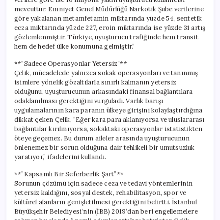
mevcuttur. Emniyet Genel Müdürlüğü Narkotik Şube verilerine
göre yakalanan metamfetamin miktarında yüzde 54, sentetik
ecza miktarında yüzde 227, eroin miktarında ise yüzde 31 artış
gözlemlenmiştir. Türkiye, uyuşturucu trafiğinde hem transit
hem de hedef ülke konumuna gelmiştir.”
**”Sadece Operasyonlar Yetersiz”**
Çelik, mücadelede yalnızca sokak operasyonları ve tanınmış
isimlere yönelik gözaltılarla sınırlı kalmanın yetersiz
olduğunu, uyuşturucunun arkasındaki finansal bağlantılara
odaklanılması gerektiğini vurguladı. Varlık barışı
uygulamalarının kara paranın ülkeye girişini kolaylaştırdığına
dikkat çeken Çelik, “Eğer kara para aklanıyorsa ve uluslararası
bağlantılar kırılmıyorsa, sokaktaki operasyonlar istatistikten
öteye geçemez. Bu durum aileler arasında uyuşturucunun
önlenemez bir sorun olduğuna dair tehlikeli bir umutsuzluk
yaratıyor,” ifadelerini kullandı.
**”Kapsamlı Bir Seferberlik Şart”**
Sorunun çözümü için sadece ceza ve tedavi yöntemlerinin
yetersiz kaldığını, sosyal destek, rehabilitasyon, spor ve
kültürel alanların genişletilmesi gerektiğini belirtti. İstanbul
Büyükşehir Belediyesi’nin (İBB) 2019’dan beri engellemelere