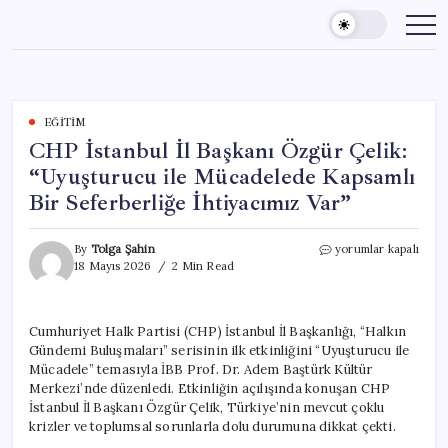
Skip
to
content
EĞITIM
CHP İstanbul İl Başkanı Özgür Çelik:
“Uyuşturucu ile Mücadelede Kapsamlı
Bir Seferberliğe İhtiyacımız Var”
CHP
By
Tolga Şahin
yorumlar kapalı
İstanbul
18 Mayıs 2026
2 Min Read
İl
Başkanı
Özgür
Cumhuriyet Halk Partisi (CHP) İstanbul İl Başkanlığı, “Halkın
Çelik:
Gündemi Buluşmaları” serisinin ilk etkinliğini “Uyuşturucu ile
“Uyuşturucu
ile
Mücadele” temasıyla İBB Prof. Dr. Adem Baştürk Kültür
Mücadelede
Merkezi’nde düzenledi. Etkinliğin açılışında konuşan CHP
Kapsamlı
İstanbul İl Başkanı Özgür Çelik, Türkiye’nin mevcut çoklu
Bir
krizler ve toplumsal sorunlarla dolu durumuna dikkat çekti.
Seferberliğe