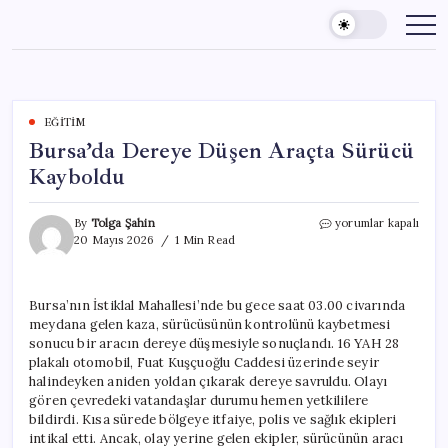
Skip
to
content
EĞITIM
Bursa’da Dereye Düşen Araçta Sürücü
Kayboldu
Bursa’da
By
Tolga Şahin
yorumlar kapalı
Dereye
20 Mayıs 2026
1 Min Read
Düşen
Araçta
Sürücü
Bursa’nın İstiklal Mahallesi’nde bu gece saat 03.00 civarında
Kayboldu
meydana gelen kaza, sürücüsünün kontrolünü kaybetmesi
için
sonucu bir aracın dereye düşmesiyle sonuçlandı. 16 YAH 28
plakalı otomobil, Fuat Kuşçuoğlu Caddesi üzerinde seyir
halindeyken aniden yoldan çıkarak dereye savruldu. Olayı
gören çevredeki vatandaşlar durumu hemen yetkililere
bildirdi. Kısa sürede bölgeye itfaiye, polis ve sağlık ekipleri
intikal etti. Ancak, olay yerine gelen ekipler, sürücünün aracı