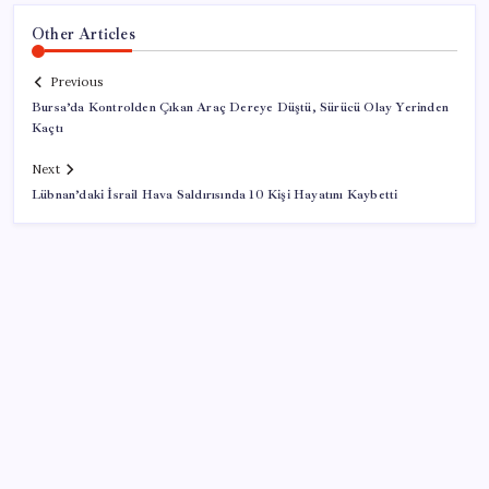
Other Articles
Previous
Bursa’da Kontrolden Çıkan Araç Dereye Düştü, Sürücü Olay Yerinden
Kaçtı
Next
Lübnan’daki İsrail Hava Saldırısında 10 Kişi Hayatını Kaybetti
SON YAZILAR
Akaryakıtta tabela değişiyor: Benzinde indirim yolda