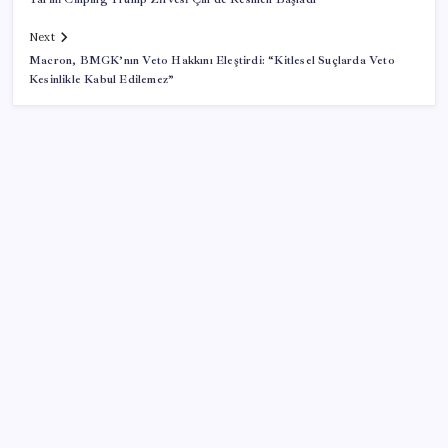
Next
Macron, BMGK’nın Veto Hakkını Eleştirdi: “Kitlesel Suçlarda Veto
Kesinlikle Kabul Edilemez”
SON YAZILAR
Airbnb, ürün geliştirme süreçlerinde yapay zekayı
kullanıyor
ABD’de tüketici kredileri beklentileri aştı
Porsche yöneticisinden Volkswagen’e maliyetleri