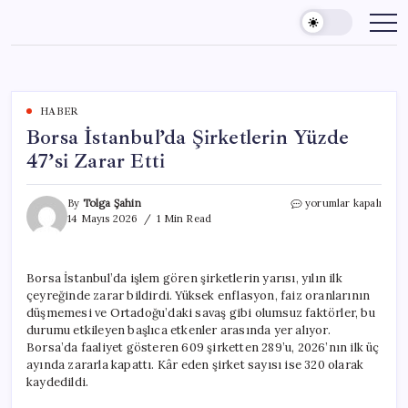
Skip
to
content
HABER
Borsa İstanbul’da Şirketlerin Yüzde
47’si Zarar Etti
Borsa
By
Tolga Şahin
yorumlar kapalı
İstanbul’da
14 Mayıs 2026
1 Min Read
Şirketlerin
Yüzde
47’si
Borsa İstanbul’da işlem gören şirketlerin yarısı, yılın ilk
Zarar
çeyreğinde zarar bildirdi. Yüksek enflasyon, faiz oranlarının
Etti
için
düşmemesi ve Ortadoğu’daki savaş gibi olumsuz faktörler, bu
durumu etkileyen başlıca etkenler arasında yer alıyor.
Borsa’da faaliyet gösteren 609 şirketten 289’u, 2026’nın ilk üç
ayında zararla kapattı. Kâr eden şirket sayısı ise 320 olarak
kaydedildi.