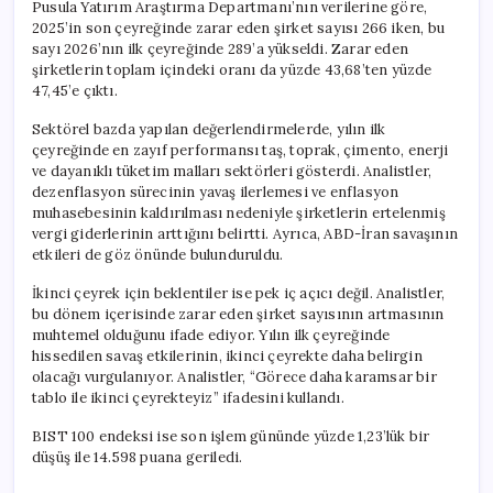
Pusula Yatırım Araştırma Departmanı’nın verilerine göre,
2025’in son çeyreğinde zarar eden şirket sayısı 266 iken, bu
sayı 2026’nın ilk çeyreğinde 289’a yükseldi. Zarar eden
şirketlerin toplam içindeki oranı da yüzde 43,68’ten yüzde
47,45’e çıktı.
Sektörel bazda yapılan değerlendirmelerde, yılın ilk
çeyreğinde en zayıf performansı taş, toprak, çimento, enerji
ve dayanıklı tüketim malları sektörleri gösterdi. Analistler,
dezenflasyon sürecinin yavaş ilerlemesi ve enflasyon
muhasebesinin kaldırılması nedeniyle şirketlerin ertelenmiş
vergi giderlerinin arttığını belirtti. Ayrıca, ABD-İran savaşının
etkileri de göz önünde bulunduruldu.
İkinci çeyrek için beklentiler ise pek iç açıcı değil. Analistler,
bu dönem içerisinde zarar eden şirket sayısının artmasının
muhtemel olduğunu ifade ediyor. Yılın ilk çeyreğinde
hissedilen savaş etkilerinin, ikinci çeyrekte daha belirgin
olacağı vurgulanıyor. Analistler, “Görece daha karamsar bir
tablo ile ikinci çeyrekteyiz” ifadesini kullandı.
BIST 100 endeksi ise son işlem gününde yüzde 1,23’lük bir
düşüş ile 14.598 puana geriledi.