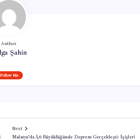
Author
lga Şahin
Follow Me
Next
i
Malatya’da 5,6 Büyüklüğünde Deprem Gerçekleşti: İçişleri