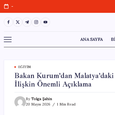
Skip
-
to
content
https://www.facebook.com/
https://twitter.com/
https://t.me/
https://www.instagram.com/
https://youtube.com/
ANA SAYFA
E
EĞITIM
Bakan Kurum’dan Malatya’daki
İlişkin Önemli Açıklama
By
Tolga Şahin
20 Mayıs 2026
1 Min Read