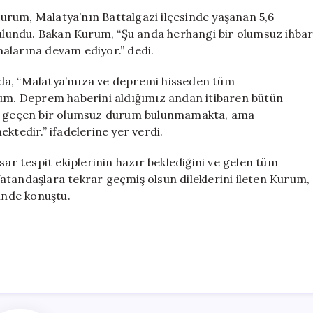
Büyüklüğündek
 Kurum, Malatya’nın Battalgazi ilçesinde yaşanan 5,6
Depreme
lundu. Bakan Kurum, “Şu anda herhangi bir olumsuz ihba
İlişkin
alarına devam ediyor.” dedi.
Önemli
Açıklama
mda, “Malatya’mıza ve depremi hisseden tüm
için
rum. Deprem haberini aldığımız andan itibaren bütün
kayda geçen bir olumsuz durum bulunmamakta, ama
ktedir.” ifadelerine yer verdi.
 tespit ekiplerinin hazır beklediğini ve gelen tüm
 Vatandaşlara tekrar geçmiş olsun dileklerini ileten Kurum,
linde konuştu.