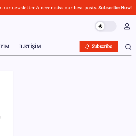
o our newsletter & never miss our best posts.
Subscribe Now!
TIM
İLETİŞİM
Subscribe
SON YAZILAR
ı
Airbnb, ürün geliştirme süreçlerinde yapay
zekayı kullanıyor