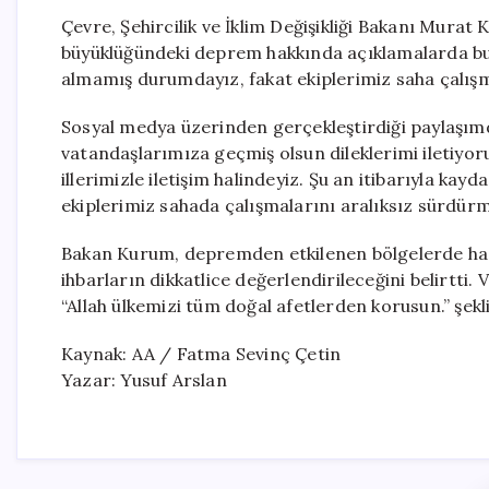
Çevre, Şehircilik ve İklim Değişikliği Bakanı Murat
büyüklüğündeki deprem hakkında açıklamalarda bu
almamış durumdayız, fakat ekiplerimiz saha çalışm
Sosyal medya üzerinden gerçekleştirdiği paylaşı
vatandaşlarımıza geçmiş olsun dileklerimi iletiyo
illerimizle iletişim halindeyiz. Şu an itibarıyla 
ekiplerimiz sahada çalışmalarını aralıksız sürdürme
Bakan Kurum, depremden etkilenen bölgelerde hasar
ihbarların dikkatlice değerlendirileceğini belirtti.
“Allah ülkemizi tüm doğal afetlerden korusun.” şek
Kaynak: AA / Fatma Sevinç Çetin
Yazar: Yusuf Arslan