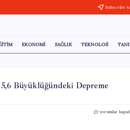
Subscribe t
ĞİTİM
EKONOMİ
SAĞLIK
TEKNOLOJİ
TANI
 5,6 Büyüklüğündeki Depreme
Bakan
yorumlar kapal
Kurum’dan
Malatya’daki
5,6