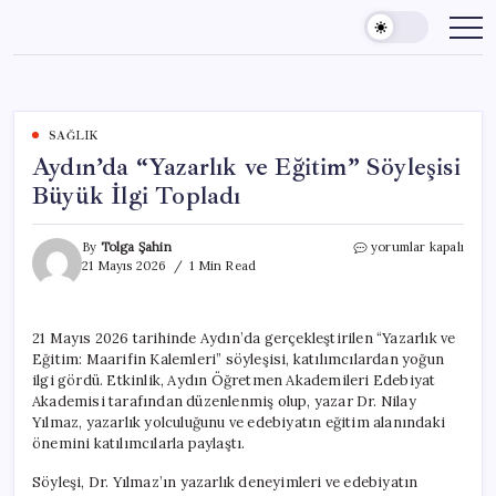
Skip
to
content
SAĞLIK
Aydın’da “Yazarlık ve Eğitim” Söyleşisi
Büyük İlgi Topladı
Aydın’da
By
Tolga Şahin
yorumlar kapalı
“Yazarlık
21 Mayıs 2026
1 Min Read
ve
Eğitim”
Söyleşisi
21 Mayıs 2026 tarihinde Aydın’da gerçekleştirilen “Yazarlık ve
Büyük
Eğitim: Maarifin Kalemleri” söyleşisi, katılımcılardan yoğun
İlgi
Topladı
ilgi gördü. Etkinlik, Aydın Öğretmen Akademileri Edebiyat
için
Akademisi tarafından düzenlenmiş olup, yazar Dr. Nilay
Yılmaz, yazarlık yolculuğunu ve edebiyatın eğitim alanındaki
önemini katılımcılarla paylaştı.
Söyleşi, Dr. Yılmaz’ın yazarlık deneyimleri ve edebiyatın