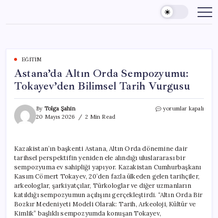
Skip
to
content
EĞITIM
Astana’da Altın Orda Sempozyumu:
Tokayev’den Bilimsel Tarih Vurgusu
Astana’da
By
Tolga Şahin
yorumlar kapalı
Altın
20 Mayıs 2026
2 Min Read
Orda
Sempozyumu:
Tokayev’den
Kazakistan’ın başkenti Astana, Altın Orda dönemine dair
Bilimsel
tarihsel perspektifin yeniden ele alındığı uluslararası bir
Tarih
Vurgusu
sempozyuma ev sahipliği yapıyor. Kazakistan Cumhurbaşkanı
için
Kasım Cömert Tokayev, 20’den fazla ülkeden gelen tarihçiler,
arkeologlar, şarkiyatçılar, Türkologlar ve diğer uzmanların
katıldığı sempozyumun açılışını gerçekleştirdi. “Altın Orda Bir
Bozkır Medeniyeti Modeli Olarak: Tarih, Arkeoloji, Kültür ve
Kimlik” başlıklı sempozyumda konuşan Tokayev,