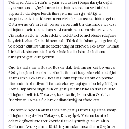
Tokayev, Altın Orda’nın yalnızca askeri başarılarıyla değil,
aynı zamanda güçlü kurumları, hukuk sistemi ve kültürel
yapısıyla da değerlendirilmeye alınması gerektiğini
vurgulayarak, bu dönemin entelektüel mirasına dikkat çekti.
Orta Avrasya’nın tarih boyunca önemli bir düşünce merkezi
olduğunu belirten Tokayev, Al Farabi ve Hoca Ahmet Yesevi
gibi şahsiyetlerin bölgedeki entelektüel temel oluşturduğunu
kaydetti. Altın Orda döneminde Türk dili, İslam yazı geleneği
ve bozkır kültürünün sentezlendiğini ekleyen Tokayev, uyumlu
bir hukuk sisteminin bozkır hukuku ile İslam hukukunu
birleştirdiğini dile getirdi.
Cuci hanedanının Büyük Bozkır’daki hüküm süresi boyunca
600 yılı aşkın bir süre zarfında önemli başarılar elde ettiğini
anımsatan Tokayev, Cuci ulusunun topraklarının en parlak
döneminde 6 milyon kilometrekareyi aştığını, bu büyüklüğün
Roma İmparatorluğu’nun en geniş sınırlarından daha büyük
olduğunu belirtti. Tokayev, bazı tarihçilerin Altın Orda’yı
“Bozkır’ın Roma’sı” olarak adlandırdığını ifade etti.
Ekonomik açıdan Altın Orda’nın geniş ticaret ağlarına sahip
olduğunu kaydeden Tokayev, Kuzey İpek Yolu’nu kontrol
ederek güvenli ticaret koridorları oluşturduğunu ve Altın
Orda’nın Avrasya’nın dört bir yanından insanların özgürce