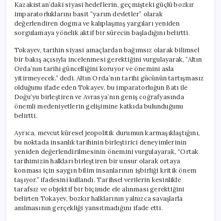
Kazakistan’daki siyasi hedeflerin, geçmişteki güçlü bozkır
imparatorluklarını basit “yarım devletler” olarak
değerlendiren dogma ve kalıplaşmış yargıları yeniden
sorgulamaya yönelik aktif bir sürecin başladığını belirtti.
Tokayev, tarihin siyasi amaçlardan bağımsız olarak bilimsel
bir bakış açısıyla incelenmesi gerektiğini vurgulayarak, “Altın
Orda’nın tarihi güncelliğini koruyor ve önemini asla
yitirmeyecek.” dedi. Altın Orda’nın tarihi gücünün tartışmasız
olduğunu ifade eden Tokayev, bu imparatorluğun Batı ile
Doğu’yu birleştiren ve Avrasya’nın geniş coğrafyasında
önemli medeniyetlerin gelişimine katkıda bulunduğunu
belirtti.
Ayrıca, mevcut küresel jeopolitik durumun karmaşıklaştığını,
bu noktada insanlık tarihinin birleştirici deneyimlerinin
yeniden değerlendirilmesinin önemini vurgulayarak, “Ortak
tarihimizin halkları birleştiren bir unsur olarak ortaya
konması için saygın bilim insanlarının işbirliği kritik önem
taşıyor.” ifadesini kullandı. Tarihsel verilerin kesinlikle
tarafsız ve objektif bir biçimde ele alınması gerektiğini
belirten Tokayev, bozkır halklarının yalnızca savaşlarla
anılmasının gerçekliği yansıtmadığını ifade etti.