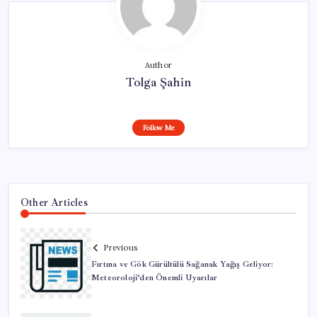
Author
Tolga Şahin
Follow Me
Other Articles
Previous
Fırtına ve Gök Gürültülü Sağanak Yağış Geliyor:
Meteoroloji’den Önemli Uyarılar