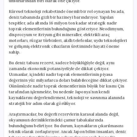
unsurlarından biri olarak öne çıkıyor.
Küresel teknoloji rekabetinde önemli bir rol oynayan bu ada,
deniz tabanında gizli bir hazineyi barındırıyor. Yapılan
tespitler, ada altında 16 milyon ton kadar strategik nadir
toprak elementlerinin bulunduğunu gösteriyor. Neodimyum,
disprozyum ve itriyum gibi mineraller, elektrikli araç
motorları, rüzgar türbinleri, akıllı telefonlar, uydu teknolojileri
ve gelişmiş elektronik cihazların üretiminde hayati öneme
sahip.
Bu deniz tabanı rezervi, sadece büyüklüğüyle değil, aynı
zamanda ekonomik potansiyeliyle de dikkat çekiyor.
Uzmanlar, içindeki nadir toprak elementlerinin piyasa
değerinin yüz milyarlarca doları bulabileceğine dikkat çekiyor.
Günümüzde nadir toprak elementlerinin büyük bir kısmı Çin
tarafından işlenmekte, bu nedenle Japonya’nın kendi
kaynaklarını değerlendirmesi, teknoloji ve savunma alanında
stratejik bir adım olarak görülüyor.
Araştırmacılar, bu değerli rezervlerin karasal alanda değil,
okyanusun derinliklerindeki çamur tabakalarında
bulunduğunu belirtiyor. Bu durum, kaynakların çıkarılmasını
teknik olarak zorlaştırıyor. Ancak Japon bilim insanları, deniz