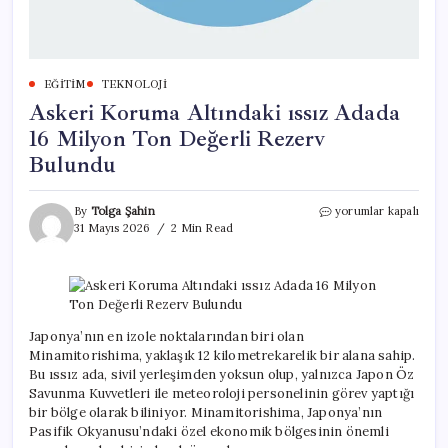
EĞITIM
TEKNOLOJI
Askeri Koruma Altındaki ıssız Adada
16 Milyon Ton Değerli Rezerv
Bulundu
Askeri
By
Tolga Şahin
yorumlar kapalı
Koruma
31 Mayıs 2026
2 Min Read
Altındaki
ıssız
Adada
16
Milyon
Ton
Japonya’nın en izole noktalarından biri olan
Değerli
Minamitorishima, yaklaşık 12 kilometrekarelik bir alana sahip.
Rezerv
Bu ıssız ada, sivil yerleşimden yoksun olup, yalnızca Japon Öz
Bulundu
Savunma Kuvvetleri ile meteoroloji personelinin görev yaptığı
için
bir bölge olarak biliniyor. Minamitorishima, Japonya’nın
Pasifik Okyanusu’ndaki özel ekonomik bölgesinin önemli