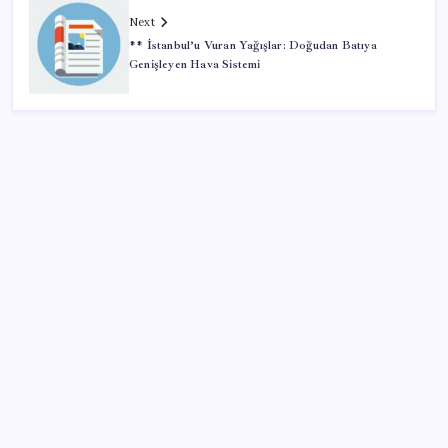
Next
** İstanbul’u Vuran Yağışlar: Doğudan Batıya
Genişleyen Hava Sistemi
SON YAZILAR
Akaryakıtta tabela değişiyor: Benzinde indirim yolda
1.100 kilometreli araç piyasaya çıktı: 5 dakika yüzde
70 şarj oluyor
DuckDuckGo Akıllı Olmayan “Normal” Güneş