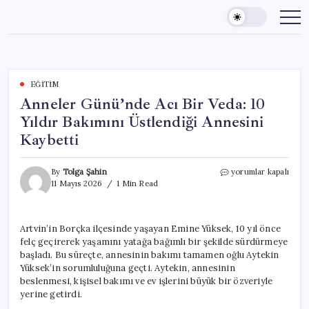
Skip
to
content
EĞITIM
Anneler Günü’nde Acı Bir Veda: 10
Yıldır Bakımını Üstlendiği Annesini
Kaybetti
Anneler
By
Tolga Şahin
yorumlar kapalı
Günü’nde
11 Mayıs 2026
1 Min Read
Acı
Bir
Veda:
Artvin’in Borçka ilçesinde yaşayan Emine Yüksek, 10 yıl önce
10
felç geçirerek yaşamını yatağa bağımlı bir şekilde sürdürmeye
Yıldır
Bakımını
başladı. Bu süreçte, annesinin bakımı tamamen oğlu Aytekin
Üstlendiği
Yüksek’in sorumluluğuna geçti. Aytekin, annesinin
Annesini
beslenmesi, kişisel bakımı ve ev işlerini büyük bir özveriyle
Kaybetti
yerine getirdi.
için