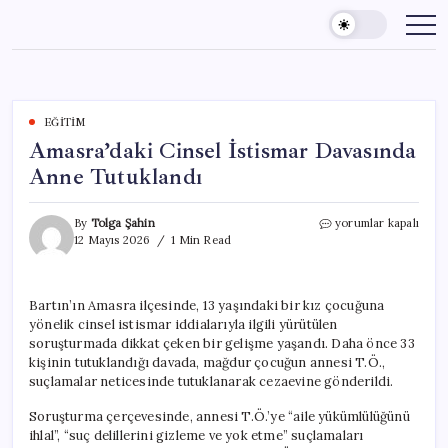
Skip
to
content
EĞITIM
Amasra’daki Cinsel İstismar Davasında
Anne Tutuklandı
Amasra’daki
By
Tolga Şahin
yorumlar kapalı
Cinsel
12 Mayıs 2026
1 Min Read
İstismar
Davasında
Anne
Bartın’ın Amasra ilçesinde, 13 yaşındaki bir kız çocuğuna
Tutuklandı
yönelik cinsel istismar iddialarıyla ilgili yürütülen
için
soruşturmada dikkat çeken bir gelişme yaşandı. Daha önce 33
kişinin tutuklandığı davada, mağdur çocuğun annesi T.Ö.,
suçlamalar neticesinde tutuklanarak cezaevine gönderildi.
Soruşturma çerçevesinde, annesi T.Ö.’ye “aile yükümlülüğünü
ihlal”, “suç delillerini gizleme ve yok etme” suçlamaları